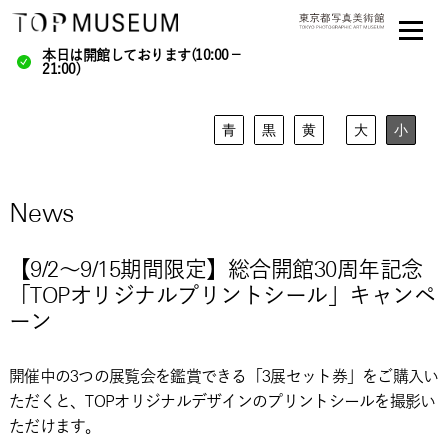
本日は開館しております(10:00－
21:00)
青
黒
黄
大
小
News
【9/2～9/15期間限定】総合開館30周年記念
「TOPオリジナルプリントシール」キャンペ
ーン
開催中の3つの展覧会を鑑賞できる「3展セット券」をご購入い
ただくと、TOPオリジナルデザインのプリントシールを撮影い
ただけます。