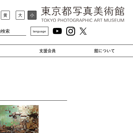
黄
大
小
language
支援会員
館について