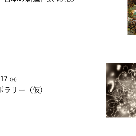
.17
（日）
ポラリー（仮）