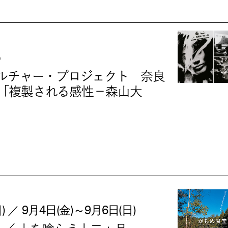
）
カルチャー・プロジェクト 奈良
室「複製される感性－森山大
) ／ 9月4日(金)～9月6日(日)