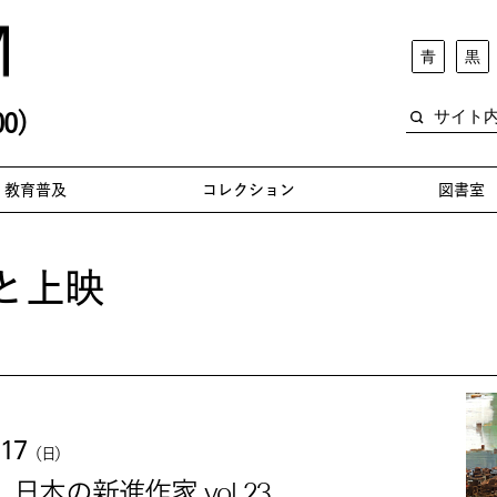
青
黒
0)
教育普及
コレクション
図書室
と上映
.17
（日）
本の新進作家 vol.23