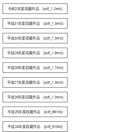
令和2年度収蔵作品 [pdf_1.2ｍb]
平成31年度収蔵作品 [pdf_1.3ｍb]
平成30年度収蔵作品 [pdf_1.3ｍb]
平成29年度収蔵作品 [pdf_1.8ｍb]
平成28年度収蔵作品 [pdf_1.7ｍb]
平成27年度収蔵作品 [pdf_1.3ｍb]
平成26年度収蔵作品 [pdf_1.3ｍb]
平成25年度収蔵作品 [pdf_681kb]
平成24年度収蔵作品 [pdf_913kb]