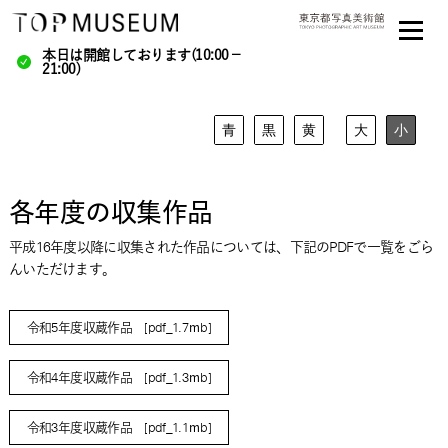
本日は開館しております(10:00－
21:00)
青
黒
黄
大
小
各年度の収集作品
平成16年度以降に収集された作品については、下記のPDFで一覧をごら
んいただけます。
令和5年度収蔵作品 [pdf_1.7ｍb]
令和4年度収蔵作品 [pdf_1.3ｍb]
令和3年度収蔵作品 [pdf_1.1ｍb]