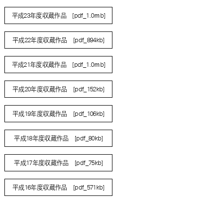
平成23年度収蔵作品 [pdf_1.0ｍb]
平成22年度収蔵作品 [pdf_894kb]
平成21年度収蔵作品 [pdf_1.0ｍb]
平成20年度収蔵作品 [pdf_152kb]
平成19年度収蔵作品 [pdf_106kb]
平成18年度収蔵作品 [pdf_80kb]
平成17年度収蔵作品 [pdf_75kb]
平成16年度収蔵作品 [pdf_571kb]