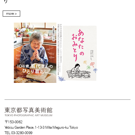
り
more >
〒153-0062
Yebisu Garden Place, 1-13-3 Mita Meguro-ku Tokyo
TEL 03-3280-0099