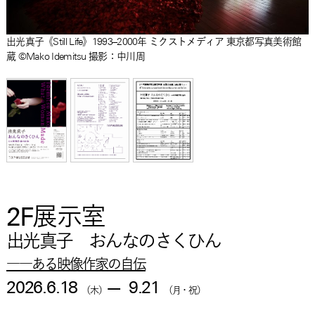
出光真子《Still Life》1993–2000年 ミクストメディア 東京都写真美術館
蔵 ©Mako Idemitsu 撮影：中川周
2F展示室
出光真子 おんなのさくひん
――ある映像作家の自伝
2026.6.18
—
9.21
（木）
（月・祝）