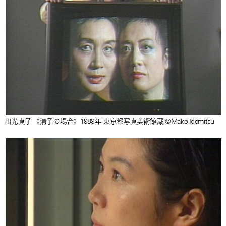
出光真子 《清子の場合》1989年 東京都写真美術館蔵 ©Mako Idemitsu