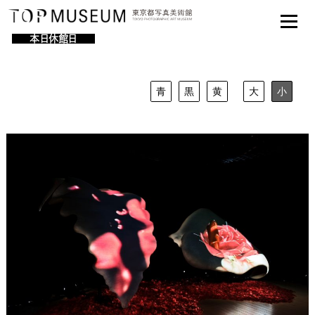
本日休館日
青
黒
黄
大
小