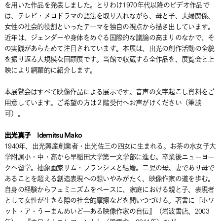
を用いた作品を発表しました。とりわけ1970年代以降のビデオ作品で
は、テレビ・メロドラマの語法を取り入れながら、母と子、夫婦関係、
女性の社会的役割といったテーマを独自の視点から描き出しています。
近年は、ジェンダーや身体をめぐる国際的な議論の高まりのなかで、そ
の実践があらためて注目されています。本展は、出光の創作活動の全貌
を振り返る大規模な回顧展です。当館で収蔵する全作品を、展覧会と上
映により網羅的に紹介します。
本展覧会はすべて映像作品による展示です。音声の文字起こし資料をご
用意しています。ご希望の方は２階受付へお声がけください（筆談
可）。
出光真子 Idemitsu Mako
1940年、出光興産創業者・出光佐三の四女に生まれる。お茶の水女子大
学附属小・中・高から早稲田大学第一文学部に進む。卒業後ニューヨー
クへ留学。抽象画家サム・フランシスと結婚。二児の母。妻であり母で
あることを超える創造表現への想いやみがたく、映像作家の道を歩む。
自身の経験からフェミニズムをベースに、家庭における親と子、表現者
として女性が生きる際の社会的摩擦などを問いつづける。著書に『ホワ
ット・ア・うーまんめいど─ある映像作家の自伝』（岩波書店、2003