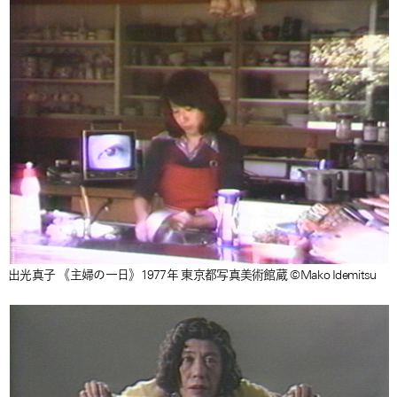
出光真子 《主婦の一日》1977年 東京都写真美術館蔵 ©Mako Idemitsu