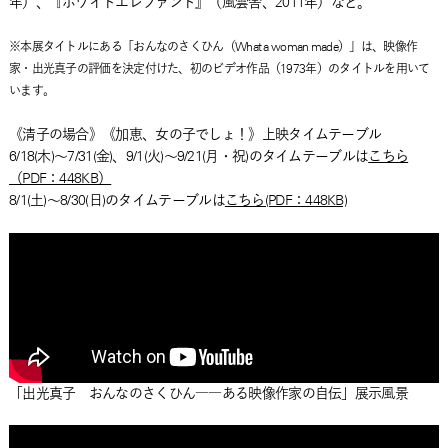
年）、『ホワイトエレファント』（風雲舎、2011年）など。
※本展タイトルにある「おんなのさくひん（What a woman made）」は、映像作
家・出光真子の評価を決定付けた、初のビデオ作品（1973年）のタイトルを用いて
います。
《清子の場合》《加恵、女の子でしょ！》上映タイムテーブル
6/18(木)～7/31(金)、9/1(火)～9/21(月・祝)のタイムテーブルは
こちら
（PDF：448KB）
8/1(土)～8/30(日)のタイムテーブルは
こちら(PDF：448KB)
「出光真子 おんなのさくひん――ある映像作家の自伝」展示風景