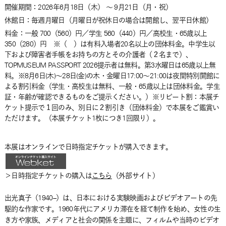
開催期間：2026年6月18日
（木）
～ 9月21日
（月・祝）
休館日：毎週月曜日（月曜日が祝休日の場合は開館し、翌平日休館）
料金：一般 700（560）円／学生 560（440）円／高校生・65歳以上
350（280）円 ※（ ）は有料入場者20名以上の団体料金。中学生以
下および障害者手帳をお持ちの方とその介護者（２名まで）、
TOPMUSEUM PASSPORT 2026提示者は無料。第3水曜日は65歳以上無
料。※8月6日(木)～28日(金)の木・金曜日17:00～21:00は夜間特別開館に
よる割引料金（学生・高校生は無料、一般・65歳以上は団体料金。学生
証・年齢が確認できるものをご提示ください。）※リピート割：本展チ
ケット提示で１回のみ、別日に２割引き（団体料金）で本展をご鑑賞い
ただけます。（本展チケット1枚につき1回限り）。
本展は
オンライン
で日時指定チケットが購入できます。
＞日時指定チケットの購入は
こちら
（外部サイト）
出光真子（1940–）は、日本における実験映画およびビデオアートの先
駆的な作家です。1960年代にアメリカ滞在を経て制作を始め、女性の生
き方や家族、メディアと社会の関係を主題に、フィルムや当時のビデオ