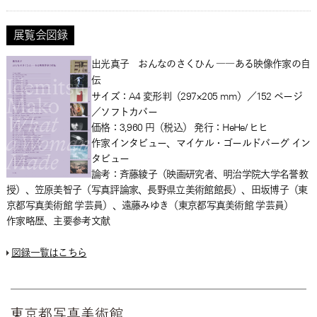
展覧会図録
出光真子 おんなのさくひん ――ある映像作家の自
伝
サイズ：A4 変形判（297×205 mm）／152 ページ
／ソフトカバー
価格：3,960 円（税込） 発行：HeHe/ ヒヒ
作家インタビュー、マイケル・ゴールドバーグ イン
タビュー
論考：斉藤綾子（映画研究者、明治学院大学名誉教
授）、笠原美智子（写真評論家、長野県立美術館館長）、田坂博子（東
京都写真美術館 学芸員）、遠藤みゆき（東京都写真美術館 学芸員）
作家略歴、主要参考文献
図録一覧はこちら