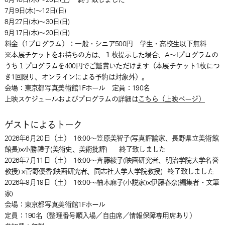
7月9日(木)～12日(日)
8月27日(木)～30日(日)
9月17日(木)～20日(日)
料金（1プログラム）：一般・シニア500円 学生・高校生以下無料
※本展チケットをお持ちの方は、１枚提示した場合、A～Iプログラムの
うち１プログラムを400円でご鑑賞いただけます（本展チケット1枚につ
き1回限り、オンラインによる予約は対象外）。
会場：東京都写真美術館1Fホール 定員：190名
上映スケジュールおよびプログラムの詳細は
こちら（上映ページ）
ゲストによるトーク
2026年6月20日
（土）
16:00～笠原美智子(写真評論家、長野県立美術館
館長)×小勝禮子(美術史、美術批評)
終了致しました
2026年7月11日
（土）
16:00～斉藤綾子(映画研究者、明治学院大学名誉
教授) ×菅野優香(映画研究者、同志社大学大学院教授)
終了致しました
2026年9月19日
（土）
16:00～柚木麻子(小説家)×伊藤春奈(編集者・文筆
家)
会場：東京都写真美術館1Fホール
定員：190名（整理番号順入場／自由席／情報保障専用席あり）