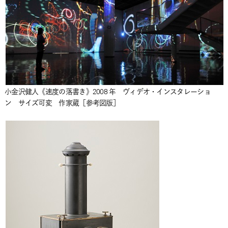
小金沢健人《速度の落書き》2008 年 ヴィデオ・インスタレーショ
ン サイズ可変 作家蔵［参考図版］