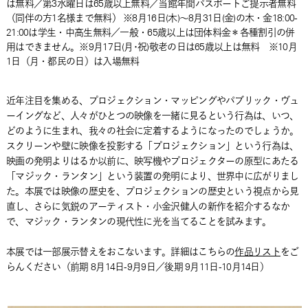
は無料／第3水曜日は65歳以上無料／当館年間パスポートご提示者無料
（同伴の方1名様まで無料） ※8月16日(木)～8月31日(金)の木・金18:00-
21:00は学生・中高生無料／一般・65歳以上は団体料金＊各種割引の併
用はできません。※9月17日(月･祝)敬老の日は65歳以上は無料 ※10月
1日（月・都民の日）は入場無料
近年注目を集める、プロジェクション・マッピングやパブリック・ヴュ
ーイングなど、人々がひとつの映像を一緒に見るという行為は、いつ、
どのように生まれ、我々の社会に定着するようになったのでしょうか。
スクリーンや壁に映像を投影する「プロジェクション」という行為は、
映画の発明よりはるか以前に、映写機やプロジェクターの原型にあたる
「マジック・ランタン」という装置の発明により、世界中に広がりまし
た。本展では映像の歴史を、プロジェクションの歴史という視点から見
直し、さらに気鋭のアーティスト・小金沢健人の新作を紹介するなか
で、マジック・ランタンの現代性に光を当てることを試みます。
本展では一部展示替えをおこないます。詳細はこちらの
作品リスト
をご
らんください（前期 8月14日-9月9日／後期 9月11日-10月14日）