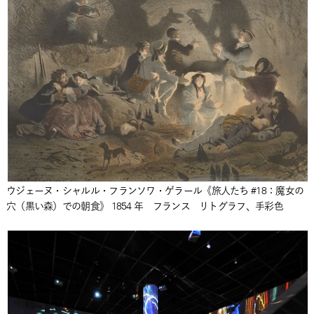
ウジェーヌ・シャルル・フランソワ・ゲラール《旅人たち #18：魔女の
穴（黒い森）での朝食》 1854 年 フランス リトグラフ、手彩色