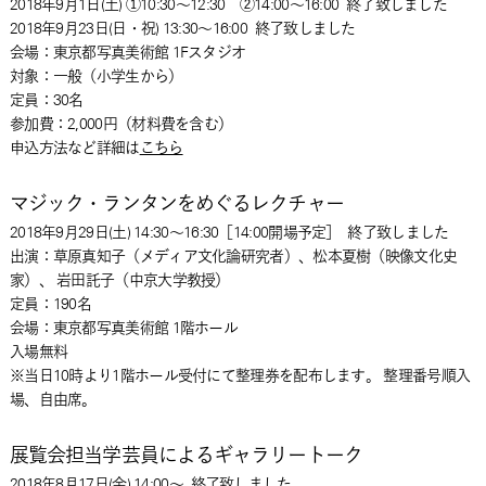
2018年9月1日(土) ①10:30～12:30 ②14:00～16:00
終了致しました
2018年9月23日(日・祝) 13:30～16:00
終了致しました
会場：東京都写真美術館 1Fスタジオ
対象：一般（小学生から）
定員：30名
参加費：2,000円（材料費を含む）
申込方法など詳細は
こちら
マジック・ランタンをめぐるレクチャー
2018年9月29日(土) 14:30～16:30［14:00開場予定］
終了致しました
出演：草原真知子（メディア文化論研究者）、松本夏樹（映像文化史
家）、 岩田託子（中京大学教授）
定員：190名
会場：東京都写真美術館 1階ホール
入場無料
※当日10時より1階ホール受付にて整理券を配布します。 整理番号順入
場、自由席。
展覧会担当学芸員によるギャラリートーク
2018年8月17日(金) 14:00～
終了致しました