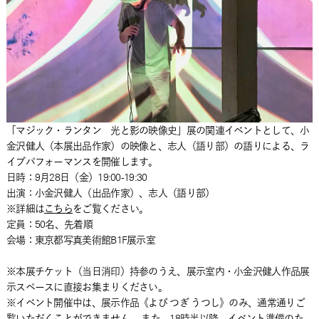
「マジック・ランタン 光と影の映像史」展の関連イベントとして、小
金沢健人（本展出品作家）の映像と、志人（語り部）の語りによる、ラ
イブパフォーマンスを開催します。
日時：9月28日（金）19:00-19:30
出演：小金沢健人（出品作家）、志人（語り部）
※詳細は
こちら
をご覧ください。
定員：50名、先着順
会場：東京都写真美術館B1F展示室
※本展チケット（当日消印）持参のうえ、展示室内・小金沢健人作品展
示スペースに直接お集まりください。
※イベント開催中は、展示作品《よび つぎ うつし》のみ、通常通りご
覧いただくことができません。 また、18時半以降、イベント準備のた