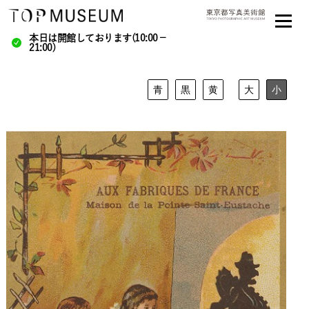
本日は開館しております(10:00－
21:00)
青
黒
黄
大
小