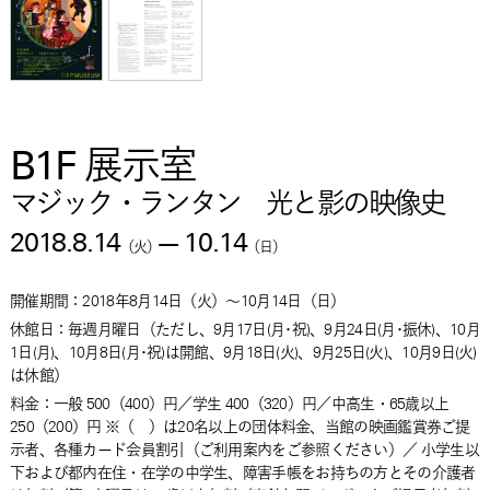
B1F 展示室
マジック・ランタン 光と影の映像史
2018.8.14
—
10.14
（
火
）
（
日
）
開催期間：
2018年8月14日
（
火
）
～
10月14日
（
日
）
休館日：毎週月曜日（ただし、9月17日(月･祝)、9月24日(月･振休)、10月
1日(月)、10月8日(月･祝)は開館、9月18日(火)、9月25日(火)、10月9日(火)
は休館）
料金：
一般 500（400）円／学生 400（320）円／中高生・65歳以上
250（200）円 ※（ ）は20名以上の団体料金、当館の映画鑑賞券ご提
示者、各種カード会員割引（ご利用案内をご参照ください）／ 小学生以
下および都内在住・在学の中学生、障害手帳をお持ちの方とその介護者