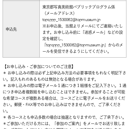
東京都写真美術館パブリックプログラム係
（メールアドレス）
topsppp_1530062@topmuseum.jp
※お申込後、当館よりメールにてご連絡いたし
申込先
ます。お申し込み前に「迷惑メール」などの設
定を確認し、
「topsppp_1530062@topmuseum.jp」からのメ
ールを受信できるようにしてください。
【お申し込み・ご参加についてのご注意】
＊ お申し込みの際は必ず上記申込み方法の必要事項をもれなく明記下さ
い。記入もれのあるものは無効となる場合があります。
＊ お申し込みの際は電子メール１通につき１組様をご記入下さい。１通
につき申込者複数組を申し込むことはできません。参加することが可能
な希望コースが複数ある場合は、コースごとに電子メールをお送りくだ
さい。郵便・FAX等でのお申し込みはできませんので、ご了承くださ
い。
＊ 各コースとも申込多数の場合は抽選となりますので、ご了承下さい。
＊ご参加いただける方には、「参加のご案内」をメールでお送り致しま