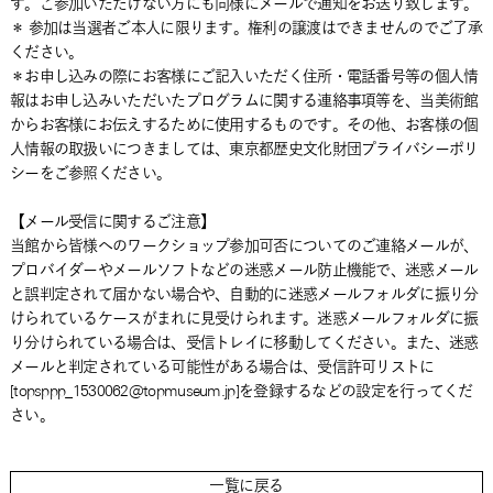
す。ご参加いただけない方にも同様にメールで通知をお送り致します。
＊ 参加は当選者ご本人に限ります。権利の譲渡はできませんのでご了承
ください。
＊お申し込みの際にお客様にご記入いただく住所・電話番号等の個人情
報はお申し込みいただいたプログラムに関する連絡事項等を、当美術館
からお客様にお伝えするために使用するものです。その他、お客様の個
人情報の取扱いにつきましては、東京都歴史文化財団プライバシーポリ
シーをご参照ください。
【メール受信に関するご注意】
当館から皆様へのワークショップ参加可否についてのご連絡メールが、
プロバイダーやメールソフトなどの迷惑メール防止機能で、迷惑メール
と誤判定されて届かない場合や、自動的に迷惑メールフォルダに振り分
けられているケースがまれに見受けられます。迷惑メールフォルダに振
り分けられている場合は、受信トレイに移動してください。また、迷惑
メールと判定されている可能性がある場合は、受信許可リストに
[topsppp_1530062@topmuseum.jp]を登録するなどの設定を行ってくだ
さい。
一覧に戻る