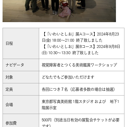
【「いわいとしお」展Aコース】2024年8月23
日(金) 18:00～21:00
終了致しました
日程
【「いわいとしお」展Bコース】2024年9月8日
(日) 10:30～13:30
終了致しました
ナビゲータ
視覚障害者とつくる美術鑑賞ワークショップ
対象
どなたでもご参加いただけます
定員
各回につき７名（応募者多数の場合は抽選）
東京都写真美術館 1階スタジオ および 地下1
会場
階展示室
500円（別途当日有効の展覧会チケットが必要
参加費
です）