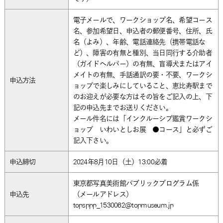
電子メールで、ワークショップ名、希望コース
名、参加希望日、申込者の郵便番号、住所、氏
名（よみ）、年齢、電話連絡先（携帯電話な
ど）、障害の有無と種別、当日同行する介助者
（ガイドヘルパー）の有無、盲導犬またはアイ
メイトの有無、手話通訳の要・不要、ワークシ
申込方法
ョップで楽しみにしていること、恵比寿駅まで
のお迎えが必要な方はその旨をご記入の上、下
記の申込先までお送りください。
メール件名には「インクルーシブ鑑賞ワークシ
ョップ いわいとしお展 ●コース」と必ずご
記入下さい。
申込締切
2024年8月10日（土）13:00必着
東京都写真美術館パブリックプログラム係
申込先
（メールアドレス）
topsppp_1530062@topmuseum.jp