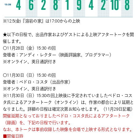
※12.5(金)『溶岩の家』は17:00からの上映
★以下の日程で、出品作家およびゲストによる上映アフタートークを開
催します。
〇11月28日（金）15:30 の回
登壇者：アンディ・レクター（映画評論家、プログラマー）
※オンライン、英日通訳付き
〇11月30日（日）15:30 の回
登壇者：ペドロ・コスタ（出品作家）
※オンライン、英日通訳付き
※11月30日（日）15:30の回上映後に予定されていましたペドロ・コス
タ氏によるアフタートーク（オンライン）は、作家の都合により延期と
なりました。詳細の日程は確定次第お知らせします。（11月29日記載）
開催延期となっておりましたペドロ・コスタ氏によるアフタートーク
（録画）を、下記の日程で行います。
なお、本トークは事前収録した映像を会場で上映する形式となります。
■開催日時