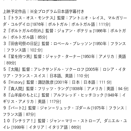
上映予定作品｜※全プログラム日本語字幕付き
１『トラス・オス・モンテス』監督：アントニオ・レイス、マルガリー
ダ・コルデイロ [1976年｜ポルトガル｜ポルトガル語｜111分]
２『ポルトガルの別れ』監督：ジョアン・ボテリョ [1986年｜ポルトガ
ル｜ポルトガル語｜85分]
３『田舎司祭の日記』監督：ロベール・ブレッソン [1950年｜フランス
｜フランス語｜102 分]
４『星を持つ男』監督：ジャック・ターナー [1950年｜アメリカ｜英語
｜89分]
５『太陽』監督：アレクサンドル・ソクーロフ [2005年｜ロシア・イタ
リア・フランス・スイス｜日本語、英語｜110 分]
６『H story』監督：諏訪敦彦 [2001年｜日本｜日本語｜111 分]
７『真人間』監督：フリッツ・ラング [1938年｜アメリカ｜英語｜94 分]
８『山羊座のもとに』監督：アルフレッド・ヒッチコック [1949年｜イ
ギリス・アメリカ｜英語｜117分]
９『パート2』監督：ジャン＝リュック・ゴダール [1975年｜フランス｜
フランス語｜87分]
１０『シチリア！』監督：ジャン＝マリー・ストローブ、ダニエル・ユ
イレ [1999年｜イタリア｜イタリア語｜66分]