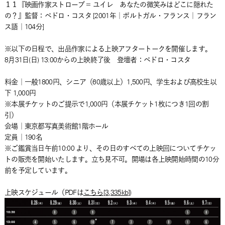
１１『映画作家ストローブ＝ ユイレ あなたの微笑みはどこに隠れた
の？』監督：ペドロ・コスタ [2001年｜ポルトガル・フランス｜フラン
ス語｜104分]
※以下の日程で、出品作家による上映アフタートークを開催します。
8月31日(日) 13:00からの上映終了後 登壇者：ペドロ・コスタ
料金｜一般1800円、シニア（60歳以上）1,500円、学生および高校生以
下 1,000円
※本展チケットのご提示で1,000円（本展チケット1枚につき1回の割
引）
会場｜東京都写真美術館1階ホール
定員｜190名
※ご鑑賞当日午前10:00 より、その日のすべての上映回についてチケッ
トの販売を開始いたします。立ち見不可。開場は各上映開始時間の10分
前を予定しています。
上映スケジュール（PDFは
こちら[3,335kb]
)