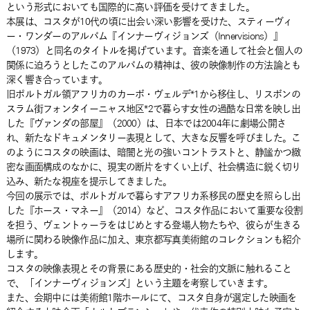
という形式においても国際的に高い評価を受けてきました。
本展は、コスタが10代の頃に出会い深い影響を受けた、スティーヴィ
ー・ワンダーのアルバム『インナーヴィジョンズ（Innervisions）』
（1973）と同名のタイトルを掲げています。音楽を通して社会と個人の
関係に迫ろうとしたこのアルバムの精神は、彼の映像制作の方法論とも
深く響き合っています。
旧ポルトガル領アフリカのカーボ・ヴェルデ*1から移住し、リスボンの
スラム街フォンタイーニャス地区*2で暮らす女性の過酷な日常を映し出
した『ヴァンダの部屋』（2000）は、日本では2004年に劇場公開さ
れ、新たなドキュメンタリー表現として、大きな反響を呼びました。こ
のようにコスタの映画は、暗闇と光の強いコントラストと、静謐かつ緻
密な画面構成のなかに、現実の断片をすくい上げ、社会構造に鋭く切り
込み、新たな視座を提示してきました。
今回の展示では、ポルトガルで暮らすアフリカ系移民の歴史を照らし出
した『ホース・マネー』（2014）など、コスタ作品において重要な役割
を担う、ヴェントゥーラをはじめとする登場人物たちや、彼らが生きる
場所に関わる映像作品に加え、東京都写真美術館のコレクションも紹介
します。
コスタの映像表現とその背景にある歴史的・社会的文脈に触れること
で、「インナーヴィジョンズ」という主題を考察していきます。
また、会期中には美術館1階ホールにて、コスタ自身が選定した映画を