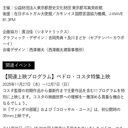
主催｜公益財団法人東京都歴史文化財団 東京都写真美術館
後援｜在日ポルトガル大使館／カモンイス国際言語協力機構、J-WAVE
81.3FM
企画協力｜濱治佳（シネマトリックス）
グラフィック・デザイン｜吉岡秀典＋及川まどか（セプテンバーカウボ
ーイ）
会場デザイン｜西澤徹夫（西澤徹夫建築事務所）
関連イベント
【関連上映プログラム】ペドロ・コスタ特集上映
2025年11月27日（木）～12月7日（日）
コスタ監督の初期作品から最新作まで主要作品を含む11プログラムを特
別に上映します。コスタの映画世界への理解を一層深める貴重な機会と
なるでしょう。
※『ヴァンダの部屋』および『コロッサル・ユース』は、初公開時の
35mm上映です。