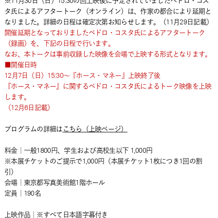
※11月30日（日）15:30の回上映後に予定されていましたペドロ・コス
タ氏によるアフタートーク（オンライン）は、作家の都合により延期と
なりました。詳細の日程は確定次第お知らせします。（11月29日記載）
開催延期となっておりましたペドロ・コスタ氏によるアフタートーク
（録画）を、下記の日程で行います。
なお、本トークは事前収録した映像を会場で上映する形式となります。
■開催日時
12月7日（日）15:30～『ホース・マネー』上映終了後
『ホース・マネー』に関するペドロ・コスタ氏によるトーク映像を上映
します。
（12月6日記載）
プログラムの詳細は
こちら（上映ページ）
料金｜一般1800円、学生および高校生以下 1,000円
※本展チケットのご提示で1,000円（本展チケット1枚につき1回の割
引）
会場｜東京都写真美術館1階ホール
定員｜190名
上映作品｜※すべて日本語字幕付き