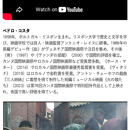
ペドロ・コスタ
1958年、ポルトガル・リスボン生まれ。リスボン大学で歴史と文学を学
び、映画学校では詩人・映画監督アントニオ・レイスに師事。1989年の
長編デビュー作《血》がヴェネチア国際映画祭で注目を集め、その後
《骨》（1997）や《ヴァンダの部屋》（2000）で国際的評価を確立。
カンヌ国際映画祭やロカルノ国際映画祭など受賞歴多数。《ホース・マ
ネー》（2014）でロカルノ国際映画祭最優秀監督賞を受賞。《ヴィタリ
ナ》（2019）はロカルノで金豹賞を受賞。アントン・チェーホフの戯曲
『三人姉妹』に着想を得て制作した短編ミュージカル映画《火の娘た
ち》（2023）は第76回カンヌ国際映画祭で特別招待作品として上映さ
れ、各国で高い評価を得ている。