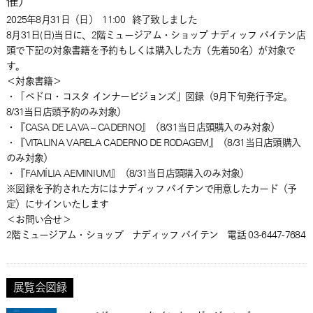
催）
2025年8月31日
（日）
11:00
終了致しました
8月31日(日)当日に、2階ミュージアム・ショップ ナディッフ バイテン店
頭で下記の対象書籍を予約もしくは購入した方（先着50名）が対象で
す。
＜対象書籍＞
・「ペドロ・コスタ インナービジョンズ」図録（9月下旬発行予定。
8/31当日店頭予約のみ対象）
・『CASA DE LAVA – CADERNO』（8/31当日店頭購入のみ対象）
・『VITALINA VARELA CADERNO DE RODAGEM』（8/31当日店頭購入
のみ対象）
・『FAMÍLIA AEMINIUM』（8/31当日店頭購入のみ対象）
※図録を予約された方にはナディッフ バイテンで用意したカード（予
定）にサインいたします
＜お問い合せ＞
2階ミュージアム・ショップ ナディッフ バイテン 電話 03-6447-7684
展覧会図録