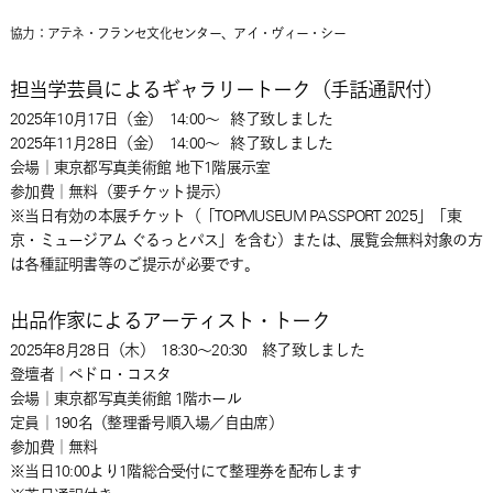
協力：アテネ・フランセ文化センター、アイ・ヴィー・シー
担当学芸員によるギャラリートーク（手話通訳付）
2025年10月17日
（金）
14:00～
終了致しました
2025年11月28日
（金）
14:00～
終了致しました
会場｜東京都写真美術館 地下1階展示室
参加費｜無料（要チケット提示）
※当日有効の本展チケット（「TOPMUSEUM PASSPORT 2025」「東
京・ミュージアム ぐるっとパス」を含む）または、展覧会無料対象の方
は各種証明書等のご提示が必要です。
出品作家によるアーティスト・トーク
2025年8月28日
（木）
18:30～20:30
終了致しました
登壇者｜ペドロ・コスタ
会場｜東京都写真美術館 1階ホール
定員｜190名（整理番号順入場／自由席）
参加費｜無料
※当日10:00より1階総合受付にて整理券を配布します