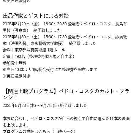
※英日通訳付き
出品作家とゲストによる対談
2025年8月29日
（金）
18:30～20:30 登壇者：ペドロ・コスタ、長島有
里枝（写真家）
終了致しました
2025年8月30日
（土）
15:30～17:30 登壇者：ペドロ・コスタ、諏訪敦
彦（映画監督、東京藝術大学教授）
終了致しました
会場｜東京都写真美術館 1階ホール
定員｜190名（整理番号順入場／自由席）
参加費｜無料
※当日10:00より1階総合受付にて整理券を配布します
※英日通訳付き
【関連上映プログラム】ペドロ・コスタのカルト・ブラ
ンシュ
2025年8月28日(木) ～9月7日(日) 終了致しました
本展に合わせ、ペドロ・コスタが自らの視点で自由に選んだ11本の映画
を上映します。
プログラムの詳細は
こちら（上映ページ）