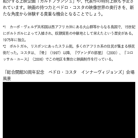
紹介する上映企画「カルトブランシュ」や、代表作の特別上映も予定さ
れています。映画の持つ力とペドロ・コスタの映像世界の奥行きを、新
たな角度から体験する貴重な機会となることでしょう。
*1 カーボ・ヴェルデ共和国は西アフリカ沖にある火山群等からなる島国で、15世紀
にポルトガルによって入植され、奴隷貿易の中継地として栄えたという歴史がある。
1975年に独立。
*2 ポルトガル、リスボンにあったスラム街。多くのアフリカ系の住民が集まる移民
街だった。コスタは、『骨』（1997）以降、『ヴァンダの部屋』（2000）、『コロ
ッサル・ユース』（2006）でこの地区を舞台に映画制作を行っている。
「総合開館30周年記念 ペドロ・コスタ インナーヴィジョンズ」会場
風景