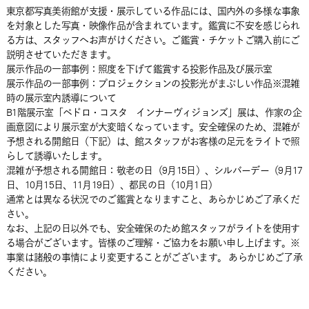
東京都写真美術館が支援・展示している作品には、国内外の多様な事象
を対象とした写真・映像作品が含まれています。鑑賞に不安を感じられ
る方は、スタッフへお声がけください。ご鑑賞・チケットご購入前にご
説明させていただきます。
展示作品の一部事例：照度を下げて鑑賞する投影作品及び展示室
展示作品の一部事例：プロジェクションの投影光がまぶしい作品※混雑
時の展示室内誘導について
B1階展示室「ペドロ・コスタ インナーヴィジョンズ」展は、作家の企
画意図により展示室が大変暗くなっています。安全確保のため、混雑が
予想される開館日（下記）は、館スタッフがお客様の足元をライトで照
らして誘導いたします。
混雑が予想される開館日：敬老の日（9月15日）、シルバーデー（9月17
日、10月15日、11月19日）、都民の日（10月1日）
通常とは異なる状況でのご鑑賞となりますこと、あらかじめご了承くだ
さい。
なお、上記の日以外でも、安全確保のため館スタッフがライトを使用す
る場合がございます。皆様のご理解・ご協力をお願い申し上げます。※
事業は諸般の事情により変更することがございます。 あらかじめご了承
ください。