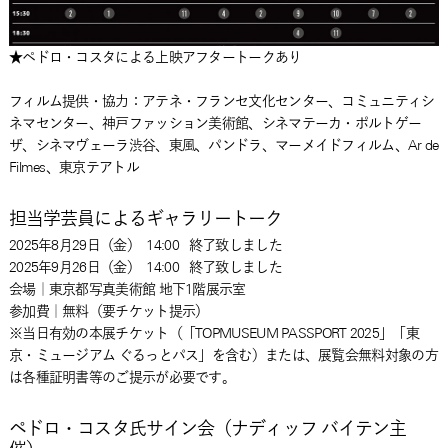
★ペドロ・コスタによる上映アフタートークあり
フィルム提供・協力：アテネ・フランセ文化センター、コミュニティシ
ネマセンター、神戸ファッション美術館、シネマテーカ・ポルトゲー
ザ、シネマヴェーラ渋谷、東風、パンドラ、マーメイドフィルム、Ar de
Filmes、東京テアトル
担当学芸員によるギャラリートーク
2025年8月29日
（金）
14:00
終了致しました
2025年9月26日
（金）
14:00
終了致しました
会場｜東京都写真美術館 地下1階展示室
参加費｜無料（要チケット提示）
※当日有効の本展チケット（「TOPMUSEUM PASSPORT 2025」「東
京・ミュージアム ぐるっとパス」を含む）または、展覧会無料対象の方
は各種証明書等のご提示が必要です。
ペドロ・コスタ氏サイン会（ナディッフ バイテン主