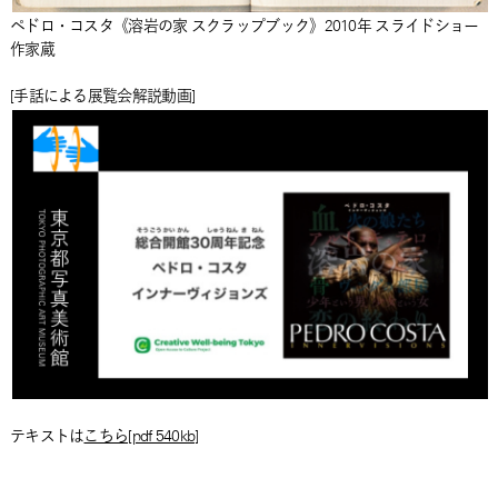
ペドロ・コスタ《溶岩の家 スクラップブック》2010年 スライドショー
作家蔵
[手話による展覧会解説動画]
テキストは
こちら[pdf 540kb]