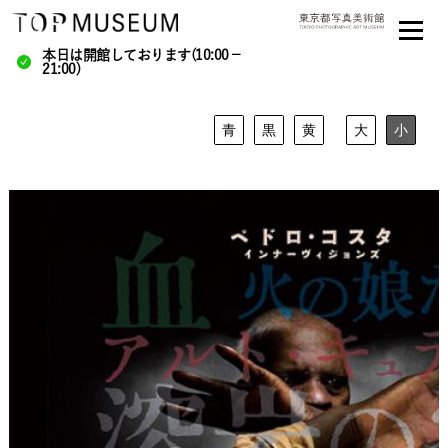
本日は開館しております(10:00－
21:00)
青
黒
黄
大
小