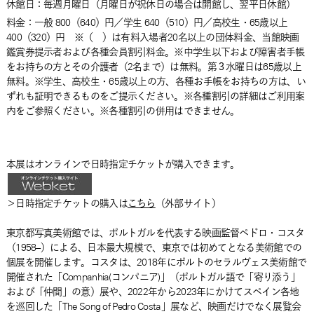
休館日：毎週月曜日（月曜日が祝休日の場合は開館し、翌平日休館）
料金：一般 800（640）円／学生 640（510）円／高校生・65歳以上
400（320）円 ※（ ）は有料入場者20名以上の団体料金、当館映画
鑑賞券提示者および各種会員割引料金。※中学生以下および障害者手帳
をお持ちの方とその介護者（2名まで）は無料。第３水曜日は65歳以上
無料。※学生、高校生・65歳以上の方、各種お手帳をお持ちの方は、い
ずれも証明できるものをご提示ください。※各種割引の詳細はご利用案
内をご参照ください。※各種割引の併用はできません。
本展はオンラインで日時指定チケットが購入できます。
＞日時指定チケットの購入は
こちら
（外部サイト）
東京都写真美術館では、ポルトガルを代表する映画監督ペドロ・コスタ
（1958–）による、日本最大規模で、東京では初めてとなる美術館での
個展を開催します。コスタは、2018年にポルトのセラルヴェス美術館で
開催された「Companhia(コンパニア)」（ポルトガル語で「寄り添う」
および「仲間」の意）展や、2022年から2023年にかけてスペイン各地
を巡回した「The Song of Pedro Costa」展など、映画だけでなく展覧会