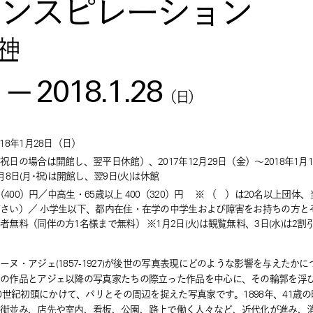
ンスピレーション
神
—
2018.1.28
）
（
日
）
018年1月28日
（
日
）
の場合は開館し、翌平日休館）、2017年12月29日（金）～2018年1月1
※1月8日(月･祝)は開館し、翌9日(火)は休館
500（400）円／中高生・65歳以上 400（320）円 ※ （ ）は20名以上
さい）／ 小学生以下、都内在住・在学の中学生および障害をお持ちの方とそ
無料（同伴の方1名様まで無料） ※1月2日(火)は観覧無料、3日(水)は2割
ヌ・アジェ(1857-1927)が後世の写真表現にどのような影響を与えたか
身の作品とアジェ以降の写真家たちの際立った作品を中心に、その輪郭を浮
世紀初頭にかけて、パリとその周辺を捉えた写真家です。1898年、41歳の時
い街並み、店先や室内、看板、公園、路上で働く人々など、近代化が進み、