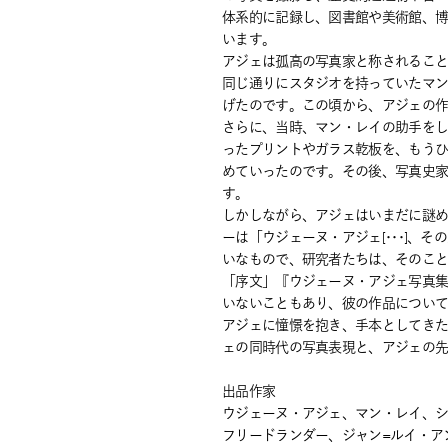
体系的に記録し、図書館や美術館、
います。
アジェは孤高の写真家と称されること
同じ通りにスタジオを持っていたマ
げたのです。この頃から、アジェの
さらに、当時、マン・レイの助手を
ったプリントやガラス乾板を、もう
めていったのです。その後、写真史
す。
しかしながら、アジェはいまだに謎
ーは「ウジェーヌ・アジェ[･･･]
いなもので、研究者たちは、そのこと
「序文」『ウジェーヌ・アジェ写真集
いないこともあり、彼の作品につい
アジェに憧憬を抱き、手本としてき
ェの同時代の写真表現と、アジェの
出品作家
ウジェーヌ・アジェ、マン・レイ、シ
フリードランダー、ジャン=ルイ・ア