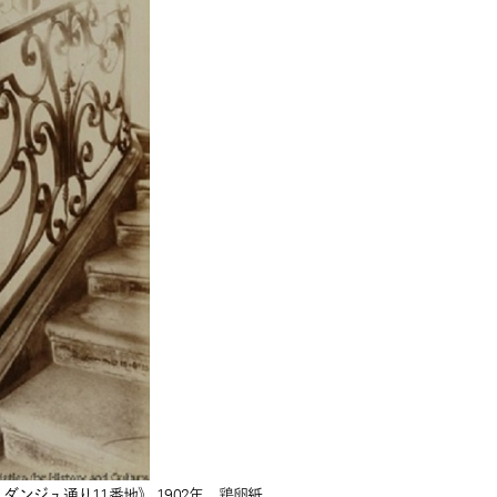
ンジュ通り11番地》 1902年 鶏卵紙