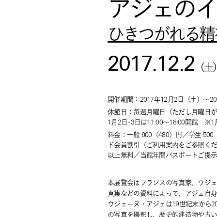
アジェのイ
ひきつがれる精
2017.12.2
（
土
開催期間：
2017年12月2日
（
土
）
～
2
休館日：毎週月曜日（ただし月曜日が祝日
1月2日･3日は11:00～18:00開館 
料金：
一般 600（480）円／学生 
ド会員割引（ご利用案内をご参照くだ
以上無料／当館年間パスポートご提示者
本展覧会はフランスの写真家、ウジェー
真集などの資料によって、アジェ自
ウジェーヌ・アジェは19世紀末から20
の写真を撮影し、歴史的建造物や古