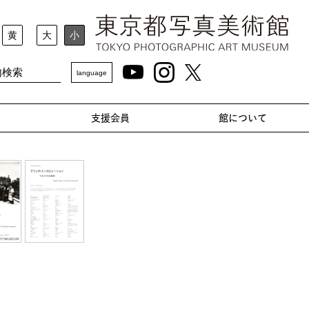
黄
大
小
language
支援会員
館について