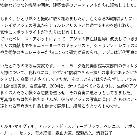
博物館などの公的機関や画家、建築家等のアーティストたちに販売しました
も多く、ひとり黙々と撮影に取り組みましたが、亡くなる2年前頃よりにわ
ン・レイがアジェの写真からシュルレアリストと共通するものを感じ取り、
作家性にスポットライトが当たりはじめました。
していたベレニス・アボットによって、アジェの存在は世界に波及していき
ひとりの貢献者であるニューヨークのギャラリスト、ジュリアン・レヴィの
家や美術館のキュレーターたちによって研究が進められ、アジェは近代写真
めいたところのある写真家です。ニューヨーク近代美術館写真部門のディレ
、その人物について、我われには、わずかに信頼できる一握りの事実があるだけ
をきびしく穿鑿(せんさく)してきたが、そのほとんどは分からずじまいであ
』[原信田実訳、岩波書店、2004]と、かつて述べているように、生前のア
て多くの人たちが様々な想像を巡らせ、その真実に迫ろうとしてきました。
た写真家たちは後を絶ちませんが、彼らがアジェの写真に見出したものはい
先達となる写真家の作品も併せて展示し、紐解こうとするものです。
ャルル･マルヴィル、アルフレッド・スティーグリッツ、ベレニス・アボッ
ンリ・ル・セック、荒木経惟、森山大道、深瀬昌久、清野賀子