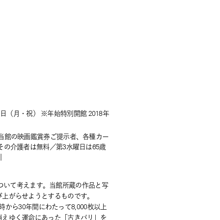
日（月・祝） ※年始特別開館 2018年
団体、当館の映画鑑賞券ご提示者、各種カー
の介護者は無料／第3水曜日は65歳
引
について考えます。当館所蔵の作品と写
び上がらせようとするものです。
から30年間にわたって8,000枚以上
消えゆく運命にあった「古きパリ」を