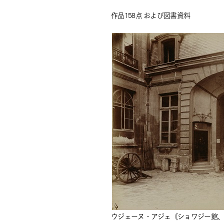
作品158点 および図書資料
ウジェーヌ・アジェ《ショワジー館、バ