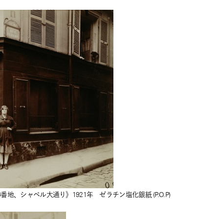
、シャペル大通り》1921年 ゼラチン塩化銀紙 (P.O.P)