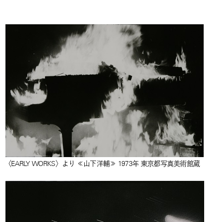
〈EARLY WORKS〉より ≪山下洋輔≫ 1973年 東京都写真美術館蔵