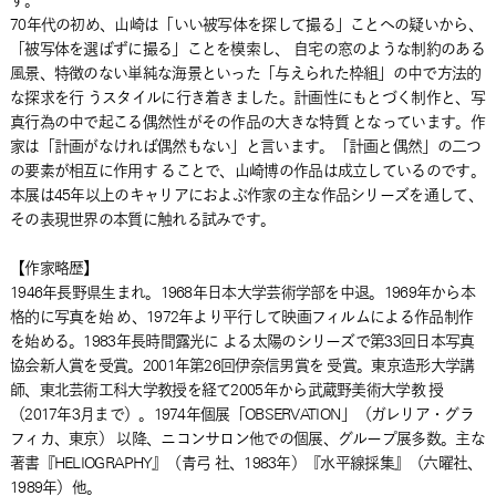
す。
70年代の初め、山崎は「いい被写体を探して撮る」ことへの疑いから、
「被写体を選ばずに撮る」ことを模索し、 自宅の窓のような制約のある
風景、特徴のない単純な海景といった「与えられた枠組」の中で方法的
な探求を行 うスタイルに行き着きました。計画性にもとづく制作と、写
真行為の中で起こる偶然性がその作品の大きな特質 となっています。作
家は「計画がなければ偶然もない」と言います。「計画と偶然」の二つ
の要素が相互に作用す ることで、山崎博の作品は成立しているのです。
本展は45年以上のキャリアにおよぶ作家の主な作品シリーズを通して、
その表現世界の本質に触れる試みです。
【作家略歴】
1946年長野県生まれ。1968年日本大学芸術学部を中退。1969年から本
格的に写真を始 め、1972年より平行して映画フィルムによる作品制作
を始める。1983年長時間露光に よる太陽のシリーズで第33回日本写真
協会新人賞を受賞。2001年第26回伊奈信男賞を 受賞。東京造形大学講
師、東北芸術工科大学教授を経て2005年から武蔵野美術大学教 授
（2017年3月まで）。1974年個展「OBSERVATION」（ガレリア・グラ
フィカ、東京） 以降、ニコンサロン他での個展、グループ展多数。主な
著書『HELIOGRAPHY』（青弓 社、1983年）『水平線採集』（六曜社、
1989年）他。