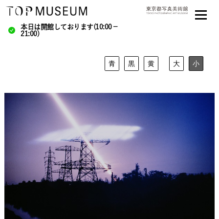
本日は開館しております(10:00－
21:00)
青
黒
黄
大
小