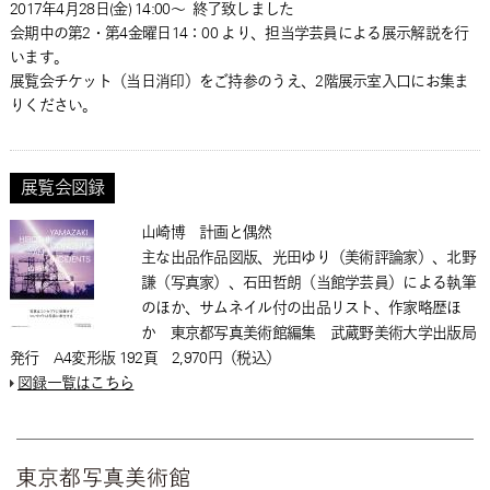
2017年4月28日(金) 14:00～
終了致しました
会期中の第2・第4金曜日14：00 より、担当学芸員による展示解説を行
います。
展覧会チケット（当日消印）をご持参のうえ、2階展示室入口にお集ま
りください。
展覧会図録
山崎博 計画と偶然
主な出品作品図版、光田ゆり（美術評論家）、北野
謙（写真家）、石田哲朗（当館学芸員）による執筆
のほか、サムネイル付の出品リスト、作家略歴ほ
か 東京都写真美術館編集 武蔵野美術大学出版局
発行 A4変形版 192頁 2,970円（税込）
図録一覧はこちら