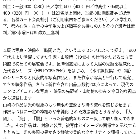
料金：
一般 600（480）円／学生 500（400）円／中高生・65歳以上
400（320）円 ※ （ ）は20名以上団体、当館の映画鑑賞券ご提示
者、各種カード会員割引（ご利用案内をご参照ください）／ 小学生以
下、都内在住・在学の中学生および障害をお持ちの方とその介護者は無
料／第3水曜日は65歳以上無料
本展は写真・映像を「時間と光」というエッセンスによって捉え、1960
年代末より活躍してきた作家・山崎博（1946-）の仕事をたどる公立美
術館で初めての展覧会です。長時間露光によって太陽の光跡を視覚化し
た代表シリーズ〈HELIOGRAPHY〉をはじめ、〈水平線採集〉や〈櫻〉
のシリーズなど代表的な写真作品と、また作家が写真と平行して追究し
てきた映像作品、さらに新作を含む出品点数約200点によって、現代の
コンセプチュアルな写真・ 映像の先駆者・山崎博の歩みを今日的な視点
から通覧します。
山崎の作品は光の現象のもつ無限の豊潤さや時の流れを感じさせます。
作家はつねに一定の枠組みや単純化 された方法論をとりながら、「太
陽」、「海」、「櫻」といった普遍的なものに一貫して取り組んできま
した。その作品 は、対象と装置、被写体とイメージの関係性を示唆する
とともに、光の表現の豊かさや静謐で美的なクオリティ を獲得していま