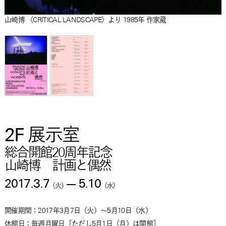
山崎博 〈CRITICAL LANDSCAPE〉より 1985年 作家蔵
2F 展示室
総合開館20周年記念
山崎博 計画と偶然
2017.3.7
—
5.10
（
火
）
（
水
）
開催期間：
2017年3月7日
（
火
）
～
5月10日
（
水
）
休館日：毎週月曜日［ただし5月1日（月）は開館］