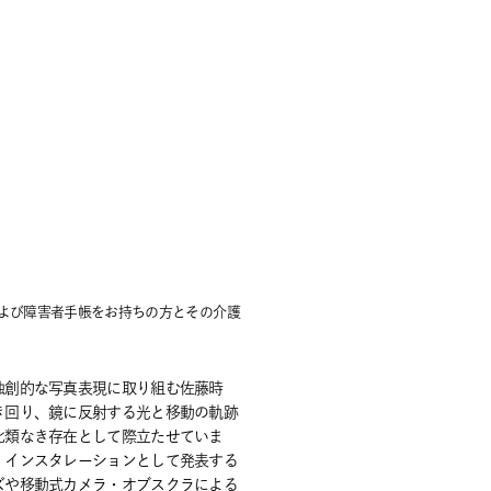
および障害者手帳をお持ちの方とその介護
独創的な写真表現に取り組む佐藤時
き回り、鏡に反射する光と移動の軌跡
比類なき存在として際立たせていま
、インスタレーションとして発表する
ズや移動式カメラ・オブスクラによる