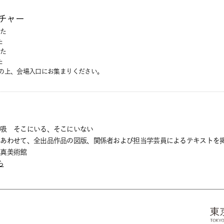
チャー
た
た
た
た
の上、会場入口にお集まりください。
呼吸 そこにいる、そこにいない
あわせて、全出品作品の図版、関係者および担当学芸員によるテキストを掲載
真美術館
ら