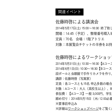
関連イベント
佐藤時啓による講演会
2014年5月17日(土) 15:00～16:30
終了致
開場：14:45（予定）、整理番号順入
定員：70名 会場：1階アトリエ
対象：本展覧会チケットの半券をお持
佐藤時啓によるワークショッ
2014年5月31日(土) 10:30～16:30【Aコ
2014年6月1日(日) 10:30～16:30【B
段ボールと虫眼鏡で手作りカメラを作り
講師：佐藤時啓（写真家）
定員：各コースとも15名 申込多数の場
対象：Aコース：大人（高校生以上）、B
参加費：【Aコース】一般 3,000円、学生
締め切り：2014年5月15日（木) 12:00必
※要事前申込み
※詳細は
ワークショップページ
をご覧く