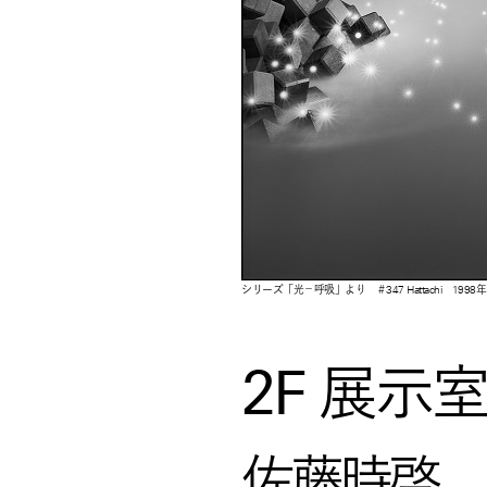
シリーズ「光－呼吸」より ＃347 Hattachi 1998年
2F 展示
佐藤時啓 