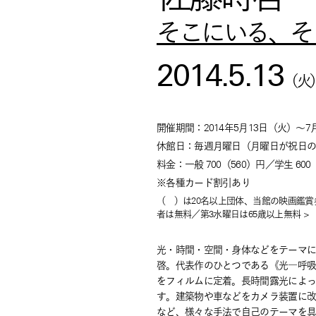
そこにいる、そ
2014.5.13
（
火
開催期間：
2014年5月13日
（
火
）
～
7
休館日：毎週月曜日（月曜日が祝日
料金：
一般 700（560）円／学生 60
※各種カード割引あり
（ ）は20名以上団体、当館の映画鑑
者は無料／第3水曜日は65歳以上無料 >
光・時間・空間・身体などをテーマ
啓。代表作のひとつである《光―呼
をフィルムに定着。長時間露光によ
す。建築物や車などをカメラ装置に
など、様々な手法で自己のテーマを