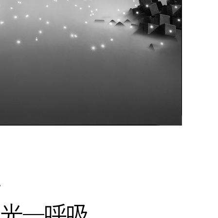
室
光―呼吸