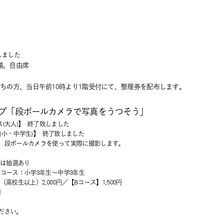
しました
場、自由席
ちの方、当日午前10時より1階受付にて、整理券を配布します。
プ「段ボールカメラで写真をうつそう」
ース(大人)】
終了致しました
コース(小・中学生)】
終了致しました
、段ボールカメラを使って実際に撮影します。
合は抽選あり
コース：小学3年生～中学3年生
（高校生以上）2,000円／【Bコース】1,500円
着
ださい。