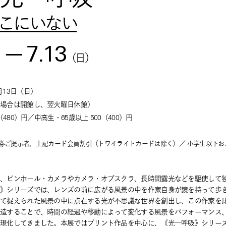
こにいない
—
7.13
）
（
日
）
月13日
（
日
）
の場合は開館し、翌火曜日休館）
0（480）円／中高生・65歳以上 500（400）円
賞券ご提示者、上記カード会員割引（トワイライトカードは除く）／ 小学生以下
に、ピンホール・カメラやカメラ・オブスクラ、長時間露光などを駆使して
吸》シリーズでは、レンズの前に広がる風景の中を作家自身が鏡を持って歩
って捉えられた風景の中に点在する光が不思議な世界を創出し、この作家を
改造することで、時間の経過や移動によって変化する風景をパフォーマンス
具現化してきました。本展ではプリント作品を中心に、《光―呼吸》シリー