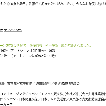
えた約90点を展示。佐藤が初期から取り組み、培い、今もなお発展し続け
ら
n/topic-2238.html
シーン(展覧会情報)で「佐藤時啓 光―呼吸」展が紹介されました。
9時～ (アートシーンは9時45分～10時）
よる8時～（アートシーンは8時45分～9時）
化財団 東京都写真美術館／読売新聞社／美術館連絡協議会
ニコンイメージングジャパン／エプソン販売株式会社／株式会社安井建築設
損保ジャパン・日本興亜損保／日本テレビ放送網／東京都写真美術館支援会
ワーカーズ