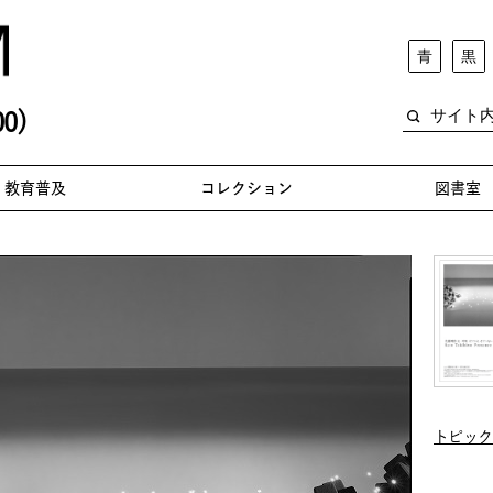
青
黒
0)
教育普及
コレクション
図書室
トピック