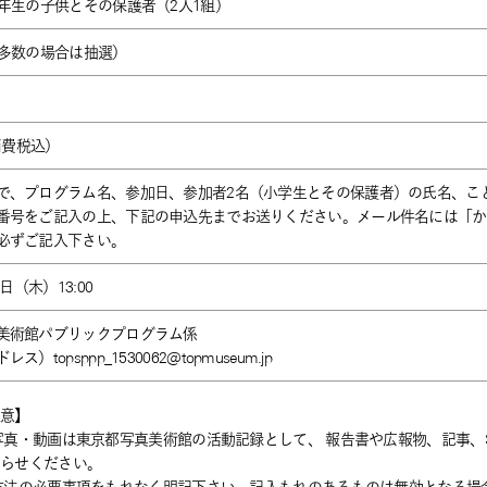
6年生の子供とその保護者（2人1組）
込多数の場合は抽選）
オ
（消費税込）
で、プログラム名、参加日、参加者2名（小学生とその保護者）の氏名、こ
番号をご記入の上、下記の申込先までお送りください。メール件名には「かが
必ずご記入下さい。
1日（木）13:00
美術館パブリックプログラム係
）topsppp_1530062@topmuseum.jp
注意】
写真・動画は東京都写真美術館の活動記録として、 報告書や広報物、記事、
知らせください。