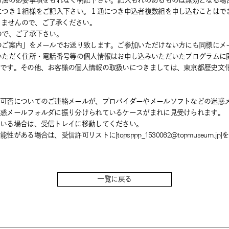
方法の必要事項をもれなく明記下さい。記入もれのあるものは無効となる場
につき１組様をご記入下さい。１通につき申込者複数組を申し込むことはで
きませんので、ご了承ください。
ので、ご了承下さい。
のご案内」をメールでお送り致します。ご参加いただけない方にも同様にメ
いただく住所・電話番号等の個人情報はお申し込みいただいたプログラムに
のです。その他、お客様の個人情報の取扱いにつきましては、東京都歴史文
加可否についてのご連絡メールが、プロバイダーやメールソフトなどの迷惑
迷惑メールフォルダに振り分けられているケースがまれに見受けられます。
ている場合は、受信トレイに移動してください。
ある場合は、受信許可リストに[topsppp_1530062@topmuseum.
一覧に戻る