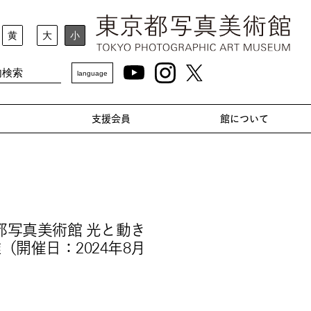
黄
大
小
language
支援会員
館について
都写真美術館 光と動き
開催日：2024年8月