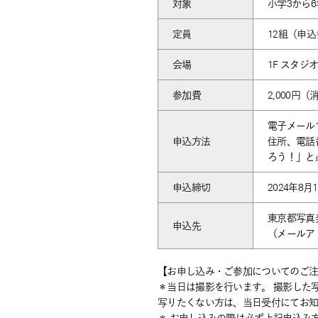
対象
小学3から
定員
12組（申
会場
1F スタジ
参加費
2,000円
電子メール
申込方法
住所、電話
ろう！」と
申込締切
2024年8月
東京都写真
申込先
（メールアドレス
【お申し込み・ご参加についてのご
＊当日は撮影を行います。 撮影した
写りたくない方は、当日受付にてお