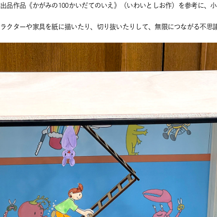
出品作品《かがみの100かいだてのいえ》（いわいとしお作）を参考に、小
ャラクターや家具を紙に描いたり、切り抜いたりして、無限につながる不思