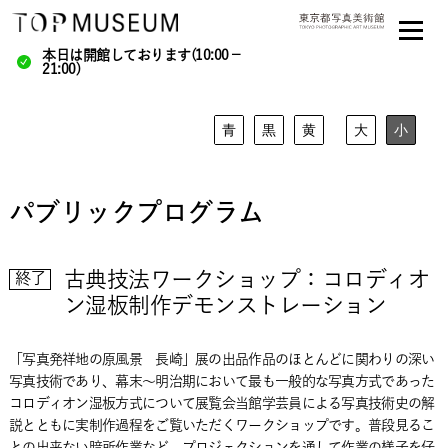
本日は開館しております(10:00－
21:00)
青
黒
黄
大
小
パブリックプログラム
古典技法ワークショップ：コロディオ
終了
ン湿板制作デモンストレーション
「写真発祥地の原風景 長崎」展の出品作品のほとんどに関わりの深い
写真技術であり、幕末～明治期において最も一般的な写真方式であった
コロディオン湿板方式について展覧会当館学芸員による写真技術史の解
説とともに実制作過程をご覧いただくワークショップです。普段見るこ
との出来ない暗所作業など、プロジェクションを通して作業の様子を仔