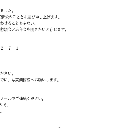
りました。
ご清栄のこととお慶び申し上げます。
合わせることも少ない、
、懇親会／忘年会を開きたいと存じます。
東３−２−７－１
ください。
までに、写真美術館へお願いします。
でメールでご連絡ください。
ので、
す。