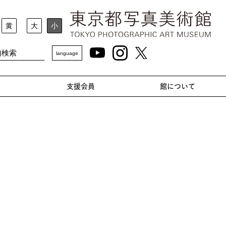
黄
大
小
language
支援会員
館について