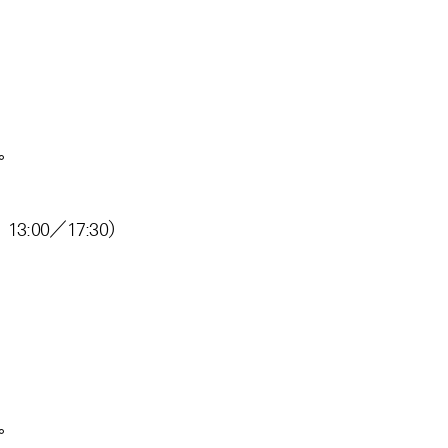
。
:00／17:30）
。