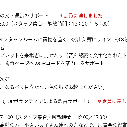
での文字通訳のサポート
＊定員に達しました
15:00（スタッフ集合・解散時間：13：20／15：30）
ビー
タッフルームに荷物を置く→②出欠簿にサイン→③3
者
ブレットを来場者に見せたり（音声認識で文字化された
、閲覧ページへのQRコードを案内するサポート
次第
、なるべく目立たない色の服でお越しください。
（TOPボランティアによる鑑賞サポート）
＊定員に達し
－17：00（スタッフ集合／解散時間：12:00／17:30）
高齢の方、小さいお子さん連れの方などで、展覧会の鑑