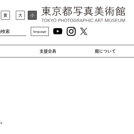
黄
大
小
language
支援会員
館について
す。