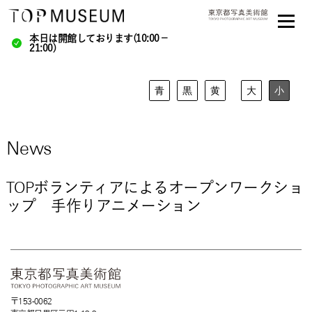
本日は開館しております(10:00－
21:00)
青
黒
黄
大
小
News
TOPボランティアによるオープンワークショ
ップ 手作りアニメーション
〒153-0062