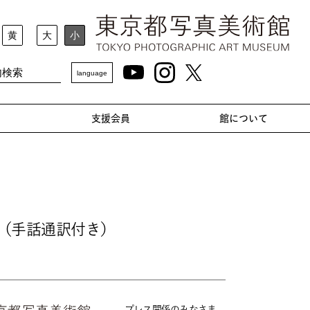
黄
大
小
language
支援会員
館について
ク（手話通訳付き）
プレス関係のみなさま