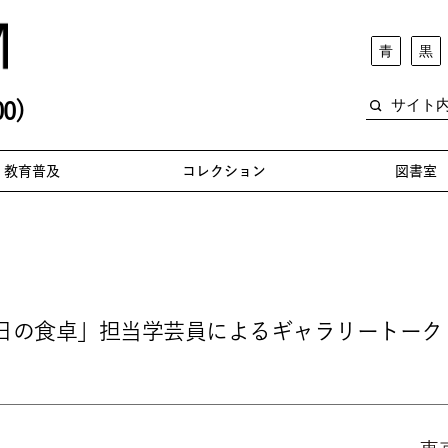
青
黒
0)
教育普及
コレクション
図書室
明日の食卓」担当学芸員によるギャラリートー