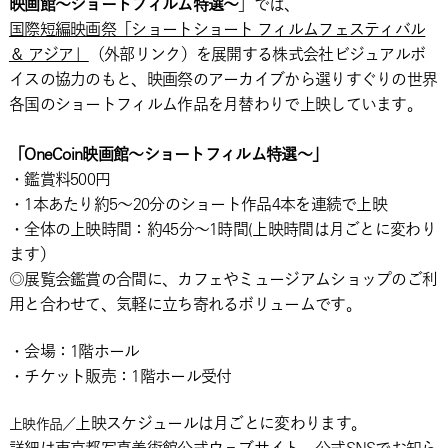
映画館～ショートフィルム特選～
」では、
国際短編映画祭「ショートショート フィルムフェスティバル
＆ アジア」
（外部リンク）を展開する株式会社ビジュアルボ
イスの協力のもと、映画祭のアーカイブから選りすぐりの世界
各国のショートフィルム作品を月替わりで上映しています。
「OneCoin映画館～ショートフィルム特選～」
・鑑賞料500円
・1本あたり約5～20分のショート作品4本を連続で上映
・全体の上映時間：約45
分～1時間(上映時間は月ごとに変わり
ます）
◎展覧会鑑賞の合間に、カフェやミュージアムショップのご利
用と合わせて、気軽に立ち寄れるボリュームです。
・会場：1階ホール
・チケット販売：1階ホール受付
上映スケジュールは月ごとに変わります。
上映作品／