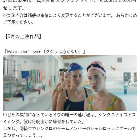
詳細は東京都写真美術館公式ウェブサイト、公式SNSでお知ら
せします。
※実施内容は諸般の事情により変更することがございます。 あらかじめ
ご了承ください。
【6月の上映作品】
『Whales don’t swim（クジラは泳がない）』
いじめの標的になっているイヴの唯一の逃げ場は、シンクロナイズドス
イミング。彼は毎晩密かに練習をしていた。
しかし、同級生でシンクロのチームメンバーのシャルロッテにプールで
見つかってしまう…。