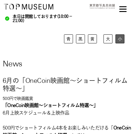
本日は開館しております(10:00－
21:00)
青
黒
黄
大
小
News
6月の「OneCoin映画館～ショートフィルム
特選～」
500円で映画鑑賞
「OneCoin映画館～ショートフィルム特選～」
6月上映スケジュール＆上映作品
500円でショートフィルム4本をお楽しみいただける「
OneCoin