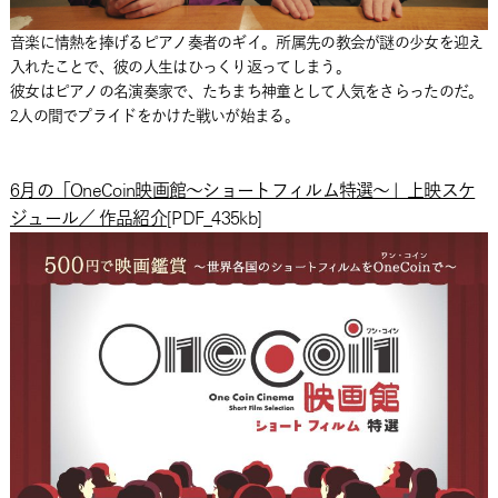
音楽に情熱を捧げるピアノ奏者のギイ。所属先の教会が謎の少女を迎え
入れたことで、彼の人生はひっくり返ってしまう。
彼女はピアノの名演奏家で、たちまち神童として人気をさらったのだ。
2人の間でプライドをかけた戦いが始まる。
6月の「OneCoin映画館～ショートフィルム特選～」上映スケ
ジュール／ 作品紹介
[PDF_435kb]