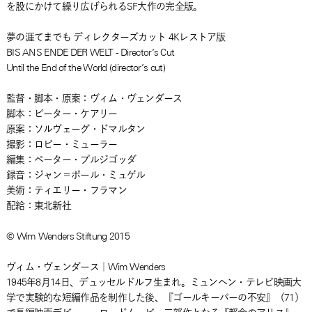
を股にかけて繰り広げられるSF大作の完全版。
夢の涯てまでも ディレクターズカット 4Kレストア版
BIS ANS ENDE DER WELT - Director’s Cut
Until the End of the World (director’s cut)
監督・脚本・原案：ヴィム・ヴェンダース
脚本：ピーター・ケアリー
原案：ソルヴェーグ・ドマルタン
撮影：ロビー・ミューラー
編集：ペーター・プルジゴッダ
録音：ジャン＝ポール・ミュゲル
美術：ティエリー・フラマン
配給：東北新社
© Wim Wenders Stiftung 2015
ヴィム・ヴェンダース｜Wim Wenders
1945年8月14日、デュッセルドルフ生まれ。ミュンヘン・テレビ映画大
学で実験的な短編作品を制作した後、『ゴールキーパーの不安』（71）