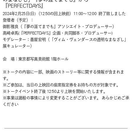
『PERFECTDAYS』
2024年2月25日(日) （12:50の回上映前）11:00～12:00
終了致しました
登壇者（予定）：
御影雅良（『夢の涯てまでも』アソシエイト・プロデューサー）
高崎卓馬(『PERFECTDAYS』企画・共同脚本・プロデューサー)
モデレーター：墨屋宏明（「ヴィム・ヴェンダースの透明なまなざし」
展キュレーター）
会 場：東京都写真美術館 1階ホール
※トークの内容に一部、映画のストーリー等に関する情報が含まれま
す。
※ご参加は、当日の上映回の座席指定券をお持ちの方が対象です。
※トークイベント終了後 12:50より上映を開始いたします。
※事業は諸般の事情により変更することがございます。 あらかじめご承
ください