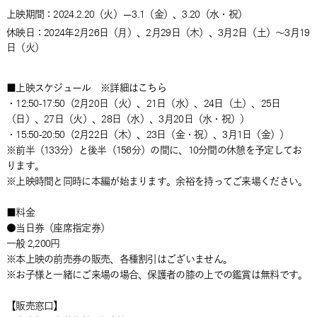
上映期間：2024.2.20（火）—3.1（金）、3.20（水・祝）
休映日：2024年2月26日（月）、2月29日（木）、3月2日（土）～3月19
日（火）
■上映スケジュール ※詳細はこちら
・12:50-17:50（2月20日（火）、21日（水）、24日（土）、25日
（日）、27日（火）、28日（水）、3月20日（水・祝））
・15:50-20:50（2月22日（木）、23日（金・祝）、3月1日（金））
※前半（133分）と後半（156分）の間に、10分間の休憩を予定してお
ります。
※上映時間と同時に本編が始まります。余裕を持ってご来場ください。
■料金
●当日券（座席指定券）
一般 2,200円
※本上映の前売券の販売、各種割引はございません。
※お子様と一緒にご来場の場合、保護者の膝の上での鑑賞は無料です。
【販売窓口】