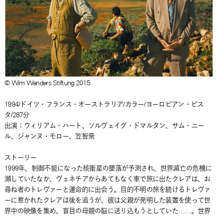
© Wim Wenders Stiftung 2015
1994/ドイツ・フランス・オーストラリア/カラー/ヨーロピアン・ビス
タ/287分
出演：ウィリアム・ハート、ソルヴェイグ・ドマルタン、サム・ニー
ル、ジャンヌ・モロー、笠智衆
ストーリー
1999年、制御不能になった核衛星の墜落が予測され、世界滅亡の危機に
瀕していたなか、ヴェネチアからあてもなく車で旅に出たクレアは、お
尋ね者のトレヴァーと運命的に出会う。目的不明の旅を続けるトレヴァ
ーに惹かれたクレアは後を追うが、彼は父親が発明した装置を使って世
界中の映像を集め、盲目の母親の脳に送り込もうとしていた……。世界