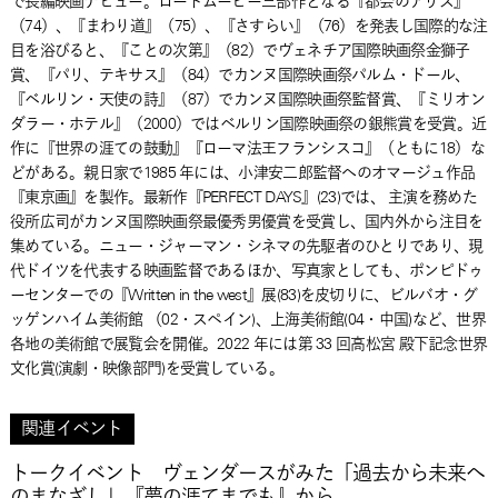
で長編映画デビュー。ロードムービー三部作となる『都会のアリス』
（74）、『まわり道』（75）、『さすらい』（76）を発表し国際的な注
目を浴びると、『ことの次第』（82）でヴェネチア国際映画祭金獅子
賞、『パリ、テキサス』（84）でカンヌ国際映画祭パルム・ドール、
『ベルリン・天使の詩』（87）でカンヌ国際映画祭監督賞、『ミリオン
ダラー・ホテル』（2000）ではベルリン国際映画祭の銀熊賞を受賞。近
作に『世界の涯ての鼓動』『ローマ法王フランシスコ』（ともに18）な
どがある。親日家で1985 年には、小津安二郎監督へのオマージュ作品
『東京画』を製作。最新作『PERFECT DAYS』(23)では、 主演を務めた
役所広司がカンヌ国際映画祭最優秀男優賞を受賞し、国内外から注目を
集めている。ニュー・ジャーマン・シネマの先駆者のひとりであり、現
代ドイツを代表する映画監督であるほか、写真家としても、ポンピドゥ
ーセンターでの『Written in the west』展(83)を皮切りに、ビルバオ・グ
ッゲンハイム美術館 （02・スペイン)、上海美術館(04・中国)など、世界
各地の美術館で展覧会を開催。2022 年には第 33 回高松宮 殿下記念世界
文化賞(演劇・映像部門)を受賞している。
関連イベント
トークイベント ヴェンダースがみた「過去から未来へ
のまなざし」『夢の涯てまでも』から