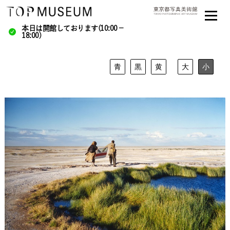
本日は開館しております(10:00－
18:00)
青
黒
黄
大
小