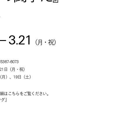
ル
—
3.21
（
月
・祝
）
67-6073
月21日（月・祝）
日（月）、19日（土）
詳細はこちらをご覧ください。
ング』