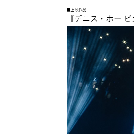
■上映作品
『デニス・ホー 