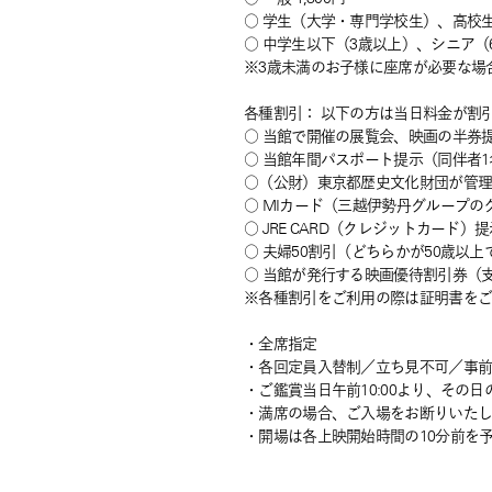
○ 学生（大学・専門学校生）、高校生 1
○ 中学生以下（3歳以上）、シニア（
※3歳未満のお子様に座席が必要な場
各種割引： 以下の方は当日料金が割
○ 当館で開催の展覧会、映画の半券提示
○ 当館年間パスポート提示（同伴者1名ま
○（公財）東京都歴史文化財団が管理す
○ MIカード（三越伊勢丹グループの
○ JRE CARD（クレジットカード）提示
○ 夫婦50割引（どちらかが50歳以上で
○ 当館が発行する映画優待割引券（支援
※各種割引をご利用の際は証明書を
・全席指定
・各回定員入替制／立ち見不可／事
・ご鑑賞当日午前10:00より、その
・満席の場合、ご入場をお断りいた
・開場は各上映開始時間の10分前を