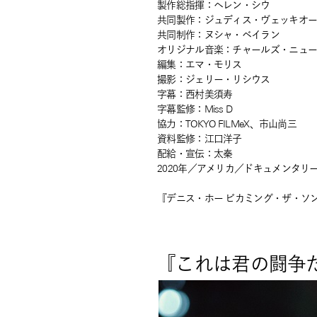
製作総指揮：ヘレン・シウ
共同製作：ジュディス・ヴェッキオ
共同制作：ヌシャ・ベイラン
オリジナル音楽：チャールズ・ニュ
編集：エマ・モリス
撮影：ジェリー・リシウス
字幕：西村美須寿
字幕監修：Miss D
協力：TOKYO FILMeX、市山尚三
資料監修：江口洋子
配給・宣伝：太秦
2020年／アメリカ／ドキュメンタリー
『デニス・ホー ビカミング・ザ・ソング』公式
『これは君の闘争