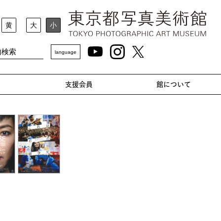
黄
大
小
language
支援会員
館について