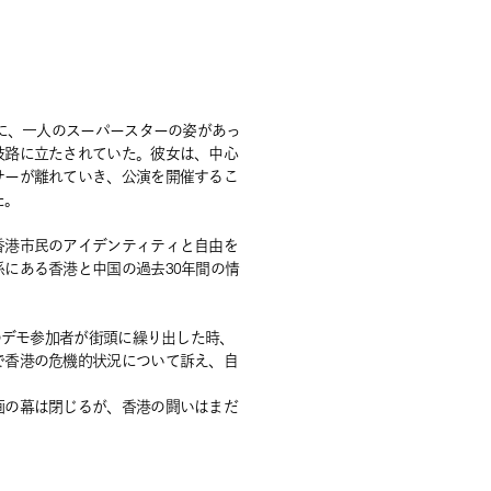
に、一人のスーパースターの姿があっ
岐路に立たされていた。彼女は、中心
サーが離れていき、公演を開催するこ
た。
香港市民のアイデンティティと自由を
にある香港と中国の過去30年間の情
のデモ参加者が街頭に繰り出した時、
で香港の危機的状況について訴え、自
画の幕は閉じるが、香港の闘いはまだ