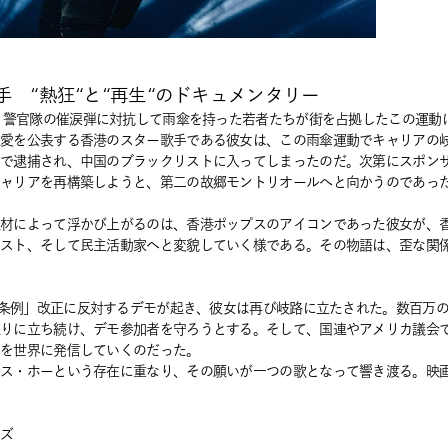
 “熱狂“と“再生“のドキュメンタリー
」。警官隊の催涙弾に対抗して雨傘を持った若者たちが街を占拠したこの運動
性愛を公表する香港のスター歌手である彼女は、この雨傘運動でキャリアの
とで逮捕され、中国のブラックリストに入ってしまったのだ。次第にスポン
キャリアを再構築しようと、第二の故郷モントリオールへと向かうのであっ
取材によって浮かび上がるのは、香港ポップスのアイコンであった彼女が、
スト、そして民主活動家へと変貌していく様である。その物語は、歪な関係
亡犯条例」改正に反対するデモが起き、彼女は再び岐路に立たされた。数百万
通りに立ち続け、デモ参加者を守ろうとする。そして、国連やアメリカ議会
姿を世界に発信していくのだった。
ニス・ホーという存在に重なり、その願いが一つの歌となって響き渡る。映
ムズ