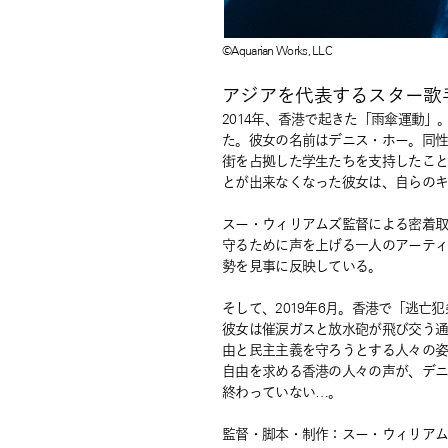
©Aquarian Works, LLC
アジアを代表するスター歌手
2014年、香港で起きた「雨傘運動
た。彼女の名前はデニス・ホー。同
街を占拠した学生たちを支持したこ
とが出来なくなった彼女は、自らの
スー・ウィリアムズ監督による密着
守るために声を上げる一人のアーティ
勢を見事に反映している。
そして、2019年6月。香港で「逃
彼女は催涙ガスと放水砲が飛び交う
由と民主主義を守ろうとする人々の
自由を求める香港の人々の声が、デ
終わっていない…。
監督・脚本・制作：スー・ウィリア