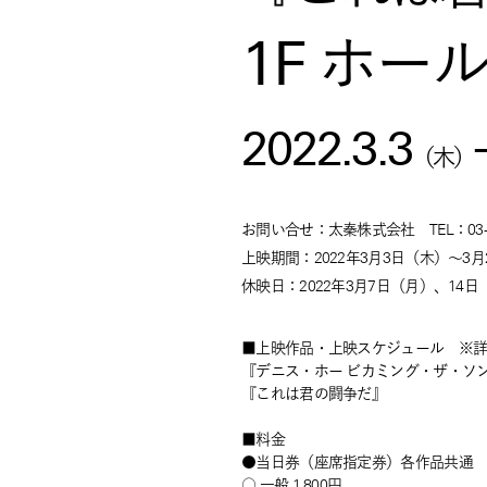
1F ホー
2022.3.3
（
木
）
お問い合せ：太秦株式会社 TEL：03-53
上映期間：2022年3月3日（木）～3
休映日：2022年3月7日（月）、14
■上映作品・上映スケジュール ※
『デニス・ホー ビカミング・ザ・ソ
『これは君の闘争だ』
■料金
●当日券（座席指定券）各作品共通
○ 一般 1,800円