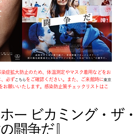
感染症拡大防止のため、体温測定やマスク着用などをお
に、必ず
をご確認ください。
また、ご来館時に
こちら
東京
をお願いいたします。感染防止策チェックリストはこ
ホー ビカミング・ザ
の闘争だ』