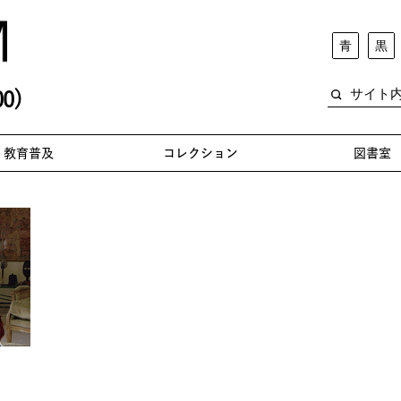
青
黒
0)
教育普及
コレクション
図書室