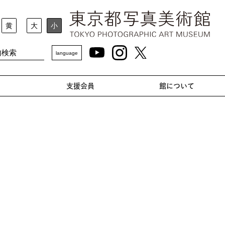
黄
大
小
language
支援会員
館について