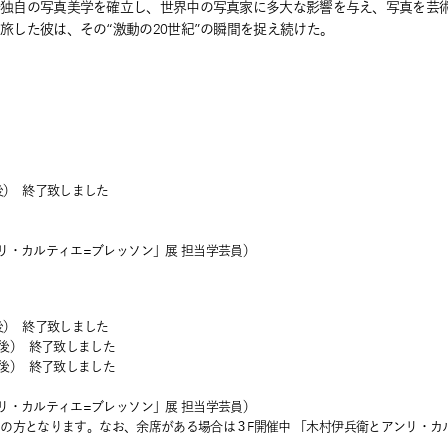
で独自の写真美学を確立し、世界中の写真家に多大な影響を与え、写真を芸
旅した彼は、その“激動の20世紀”の瞬間を捉え続けた。
映後）
終了致しました
リ・カルティエ=ブレッソン」展 担当学芸員）
映後）
終了致しました
上映後）
終了致しました
上映後）
終了致しました
リ・カルティエ=ブレッソン」展 担当学芸員）
鑑賞の方となります。なお、余席がある場合は３F開催中 「木村伊兵衛とアンリ・
。