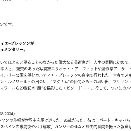
予定です。
ティエ=ブレッソンが
キュメンタリー。
ついてほとんど語ることのなかった偉大なる芸術家が、人生の最期に初めて
ン本人と、親交のあった写真家エリオット・アーウィットや劇作家アーサー
ュイルリー公園を望むカルティエ・ブレッソンの自宅で行われた。青春のメ
ン・ルノワールとの出会い、“マグナム”の仲間たちとの思い出、マリリン
ワールら20世紀の“顔”を撮影したエピソード･････。そして、ついにカ
-2004）
レッソンの訃報が世界中を駆け巡った。95歳だった。彼はロバート・キャパら
、スペイン内戦前夜やパリ解放、ガンジーの死など歴史的瞬間を撮った報道