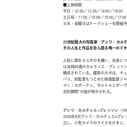
■上映時間
平日：10:30／12:30／14:30／16:30
土日祝：11:00／13:00／15:00／17:00
※木・金曜日はトークショーを開催
20世紀最大の写真家 アンリ・カル
その人生と作品を自ら語る唯一のド
人前に顔をさらすのを嫌い、自身に
は当時93歳のカルティエ・ブレッソ
構成されている。撮影の大半は、チ
パリ、助監督もつとめた映画監督ジャ
マン・カポーティ、サルトルとボーヴォ
定的瞬間”の謎が明かされる。
アンリ・カルティエ=ブレッソン（1908
2004年8月アンリ・カルティエ=ブ
立し、小型カメラのライカを片手に