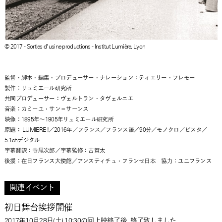
© 2017 - Sorties d’usine productions - Institut Lumière, Lyon
監督・脚本・編集・プロデューサー・ナレーション：ティエリー・フレモー
製作：リュミエール研究所
共同プロデューサー：ヴェルトラン・タヴェルニエ
音楽：カミーユ・サン＝サーンス
映像：1895年～1905年リュミエール研究所
原題： LUMIERE !／2016年／フランス／フランス語／90分／モノクロ／ビスタ／
5.1chデジタル
字幕翻訳：寺尾次郎／字幕監修：古賀太
後援：在日フランス大使館／アンスティチュ・フランセ日本 協力：ユニフランス
関連イベント
初日舞台挨拶開催
2017年10月28日(土) 10:30の回上映終了後
終了致しました