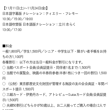
【11月11日(土)～11月24日(金)】
日本語字幕版 ナレーション：ティエリー・フレモー
10:30／15:00／19:00
日本語吹替版 日本語版ナレーション：立川 志らく
13:00／17:00
■料金
一般1,800円／学生1,500円／シニア・中学生以下・障がい者手帳をお持
ちの方1,100円
各種割引： 以下の方は当日一般料金が割引になります。
○ 当館パスポート会員(会員証提示・同伴者1名まで) 1,500円
○ 当館での展覧会、映画の半券持参者(半券1枚につき一回の割引) 1,500
円
○ （公財）東京都歴史文化財団が管理する施設の友の会会員証・年間パ
スポート提示 1,500円
○ 三越カード・伊勢丹カード、アトレビューSuicaカード会員(会員証提
示) 1,500円
○ 夫婦50割引(どちらかが50歳以上、お二人揃ってご購入の場合) 2人で