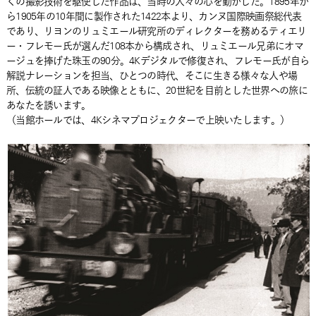
くの撮影技術を駆使した作品は、当時の人々の心を動かした。1895年か
ら1905年の10年間に製作された1422本より、カンヌ国際映画祭総代表
であり、リヨンのリュミエール研究所のディレクターを務めるティエリ
ー・フレモー氏が選んだ108本から構成され、リュミエール兄弟にオマ
ージュを捧げた珠玉の90分。4Kデジタルで修復され、フレモー氏が自ら
解説ナレーションを担当、ひとつの時代、そこに生きる様々な人や場
所、伝統の証人である映像とともに、20世紀を目前とした世界への旅に
あなたを誘います。
（当館ホールでは、4Kシネマプロジェクターで上映いたします。）