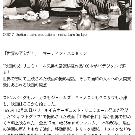
© 2017 - Sorties d’usine productions - Institut Lumière, Lyon
「世界の至宝だ！」 マーティン・スコセッシ
“映画の父”リュミエール兄弟の厳選秘蔵作品108本が4Kデジタルで蘇
る！
世界で初めて上映された映画の撮影秘話、そして当時の人々への人間賛
歌にあふれる映画の原点
スピルバーグもルーカスもジェームズ・キャメロンもクロサワも小津
も、映画はここから始まった。
1895年12月28日パリ、ルイ＆オーギュスト・リュミエール兄弟が発明
した“シネマトグラフ”で撮影された映画『工場の出口』等が世界で初め
て有料上映された。全長17ｍ、幅35ｍｍのフィルム、1本約50秒。現在
の映画の原点ともなる演出、移動撮影、トリック撮影、リメイクなど多