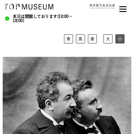
本日は開館しております(10:00－
18:00)
青
黒
黄
大
小