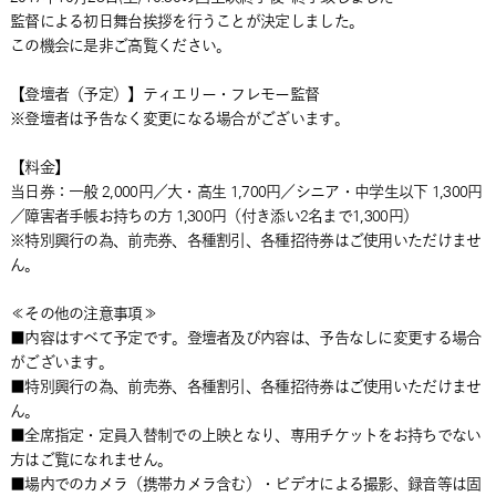
監督による初日舞台挨拶を行うことが決定しました。
この機会に是非ご高覧ください。
【登壇者（予定）】ティエリー・フレモー監督
※登壇者は予告なく変更になる場合がございます。
【料金】
当日券：一般 2,000円／大・高生 1,700円／シニア・中学生以下 1,300円
／障害者手帳お持ちの方 1,300円（付き添い2名まで1,300円）
※特別興行の為、前売券、各種割引、各種招待券はご使用いただけませ
ん。
≪その他の注意事項≫
■内容はすべて予定です。登壇者及び内容は、予告なしに変更する場合
がございます。
■特別興行の為、前売券、各種割引、各種招待券はご使用いただけませ
ん。
■全席指定・定員入替制での上映となり、専用チケットをお持ちでない
方はご覧になれません。
■場内でのカメラ（携帯カメラ含む）・ビデオによる撮影、録音等は固