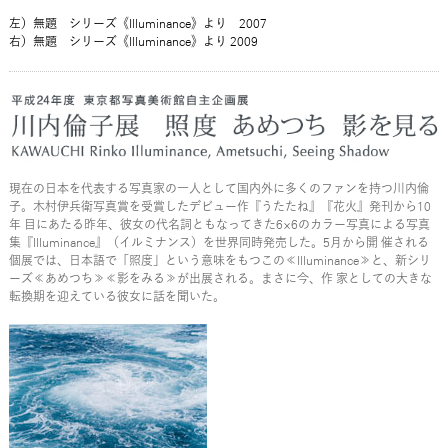
左）無題 シリーズ《Illuminance》より 2007
右）無題 シリーズ《Illuminance》より 2009
現在の日本を代表する写真家の一人として国内外に多くのファンを持つ川内倫
子。木村伊兵衛写真賞を受賞したデビュー作『うたたね』『花火』発刊から10
年 目にあたる昨年、彼女の代名詞ともなってきた6×6のカラー写真による写真
集『Illuminance』（イルミナンス）を世界同時発売した。5月から開 催される
個展では、日本語で「照度」という意味をもつこの≪Illuminance≫と、新シリ
ーズ≪あめつち≫≪影をみる≫が出展される。まさに今、作 家としての大きな
転換期を迎えている彼女に話を聞いた。