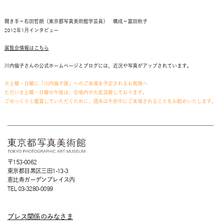
聞き手＝石田哲朗（東京都写真美術館学芸員） 構成＝富田秋子
2012年1月インタビュー
展覧会情報はこちら
川内倫子さんの公式ホームページとブログには、近況や写真がアップされています。
※土曜・日曜に「川内倫子展」へのご来場を予定されるお客様へ
ただいま土曜・日曜の午後は、会場内が大変混雑しております。
ごゆっくりと鑑賞していただくために、週末は午前中にご来場されることをお勧めいたします。
〒153-0062
東京都目黒区三田1-13-3
恵比寿ガーデンプレイス内
TEL 03-3280-0099
プレス関係のみなさま