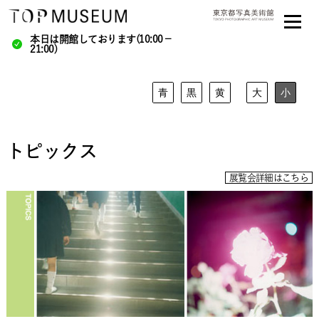
本日は開館しております(10:00－
21:00)
青
黒
黄
大
小
トピックス
展覧会詳細はこちら