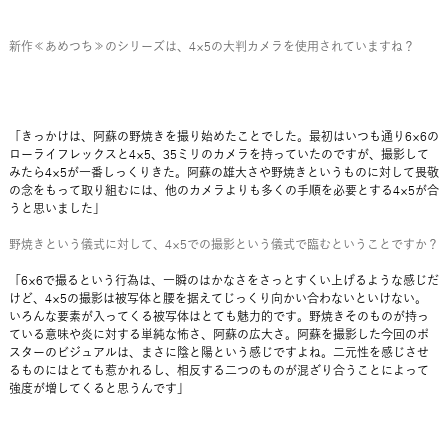
新作≪あめつち≫のシリーズは、4×5の大判カメラを使用されていますね？
「きっかけは、阿蘇の野焼きを撮り始めたことでした。最初はいつも通り6×6の
ローライフレックスと4×5、35ミリのカメラを持っていたのですが、撮影して
みたら4×5が一番しっくりきた。阿蘇の雄大さや野焼きというものに対して畏敬
の念をもって取り組むには、他のカメラよりも多くの手順を必要とする4×5が合
うと思いました」
野焼きという儀式に対して、4×5での撮影という儀式で臨むということですか？
「6×6で撮るという行為は、一瞬のはかなさをさっとすくい上げるような感じだ
けど、4×5の撮影は被写体と腰を据えてじっくり向かい合わないといけない。
いろんな要素が入ってくる被写体はとても魅力的です。野焼きそのものが持っ
ている意味や炎に対する単純な怖さ、阿蘇の広大さ。阿蘇を撮影した今回のポ
スターのビジュアルは、まさに陰と陽という感じですよね。二元性を感じさせ
るものにはとても惹かれるし、相反する二つのものが混ざり合うことによって
強度が増してくると思うんです」