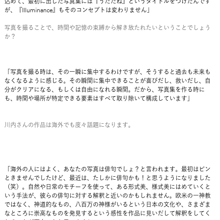
込めて、最初に出した写真集には『うたたね』というタイトルをつけたんです
が、『Illuminance』もそのコンセプトは変わりません」
写真を撮ることで、時間や記憶の束縛から解き放たれたいということでしょう
か？
「写真を撮る時は、その一瞬に集中するわけですが、そうすると過去も未来も
なくなるように感じる。その瞬間に集中できることが喜びだし、救いだし、自
分がクリアになる、もしくは自由になれる瞬間。だから、写真集を作る時に
も、時間や場所が特定できる要素はすべて取り除いて構成しています」
川内さんの作品は海外でも度々話題になります。
「海外の人にはよく、あなたの写真は俳句でしょ？と言われます。最初はピン
ときませんでしたけど、最近は、たしかに俳句かも！と思うようになりました
（笑）。自然や日常のモチーフを使って、ある形式美、様式美にはめていくと
いう手法が、彼らの俳句に対する解釈と近いのかもしれません。欧米の一神教
ではなく、神道的なもの、八百万の神様がいるという日本の文化や、さまざま
なところに崇高なものを発見するという感性を作品に見いだして解釈をしてく