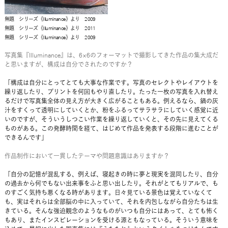
無題 シリーズ《Illuminance》より 2009
無題 シリーズ《Illuminance》より 2011
無題 シリーズ《Illuminance》より 2009
写真集『Illuminance』は、6×6のフォーマットで撮影してきた作品の集大成だ
と思いますが、構成は自分でされたのですか？
「構成は自分にとってとても大事な作業です。写真のセレクトやレイアウトを
繰り返したり、プリントを何回もやり直したり。たった一枚の写真を入れ替え
るだけで写真集全体の見え方が大きく広がることもある。例えるなら、鍋の灰
汁をすくって透明にしていくとか、粉をふるってサラサラにしていく感覚に近
いのですが、そういうしつこい作業を繰り返していくと、その先に見えてくる
ものがある。この発酵時間を経て、はじめて作品を発表する段階に進むことが
できるんです」
作品制作において一貫したテーマや問題意識はありますか？
「自分の記憶が混乱する、例えば、寝起きの時に夢と現実を混同したり、自分
の過去から何でもない出来事をふと思い出したり。それがとてもリアルで、も
のすごく気持ち悪くなる時があります。日々見ている景色は覚えていなくて
も、実はそれらは全部脳の中に入っていて、それを内包しながら自分たちは生
きている。そんな強迫観念のようなものがいつも自分にはあって、とても怖く
もあり、またインスピレーションを受ける源ともなっている。そういう意味を