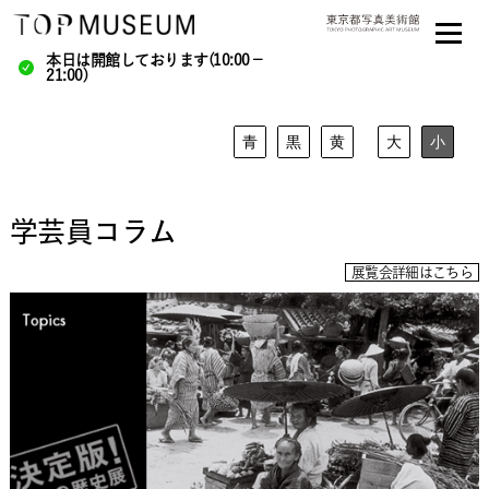
本日は開館しております(10:00－
21:00)
青
黒
黄
大
小
学芸員コラム
展覧会詳細はこちら