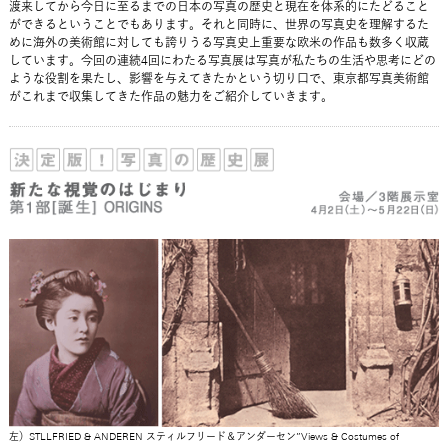
渡来してから今日に至るまでの日本の写真の歴史と現在を体系的にたどること
ができるということでもあります。それと同時に、世界の写真史を理解するた
めに海外の美術館に対しても誇りうる写真史上重要な欧米の作品も数多く収蔵
しています。今回の連続4回にわたる写真展は写真が私たちの生活や思考にどの
ような役割を果たし、影響を与えてきたかという切り口で、東京都写真美術館
がこれまで収集してきた作品の魅力をご紹介していきます。
左）STLLFRIED & ANDEREN スティルフリード＆アンダーセン”Views & Costumes of