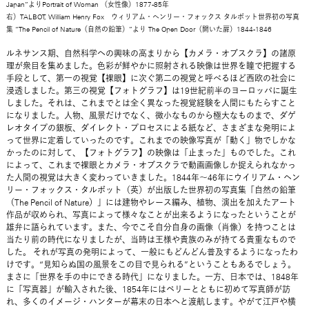
Japan”よりPortrait of Woman （女性像）1877-85年
右）TALBOT, William Henry Fox ウィリアム・ヘンリー・フォックス タルボット世界初の写真
集 “The Pencil of Nature（自然の鉛筆）”より The Open Door（開いた扉）1844-1846
ルネサンス期、自然科学への興味の高まりから【カメラ・オブスクラ】の諸原
理が衆目を集めました。色彩が鮮やかに照射される映像は世界を瞳で把握する
手段として、第一の視覚【裸眼】に次ぐ第二の視覚と呼べるほど西欧の社会に
浸透しました。第三の視覚【フォトグラフ】は19世紀前半のヨーロッパに誕生
しました。それは、これまでとは全く異なった視覚経験を人間にもたらすこと
になりました。人物、風景だけでなく、微小なものから極大なものまで、ダゲ
レオタイプの銀板、ダイレクト・プロセスによる紙など、さまざまな発明によ
って世界に定着していったのです。これまでの映像写真が「動く」物でしかな
かったのに対して、【フォトグラフ】の映像は「止まった」ものでした。これ
によって、これまで裸眼とカメラ・オブスクラで動画画像しか捉えられなかっ
た人間の視覚は大きく変わっていきました。1844年～46年にウイリアム・ヘン
リー・フォックス・タルボット（英）が出版した世界初の写真集「自然の鉛筆
（The Pencil of Nature）」には建物やレース編み、植物、演出を加えたアート
作品が収められ、写真によって様々なことが出来るようになったということが
雄弁に語られています。また、今でこそ自分自身の画像（肖像）を持つことは
当たり前の時代になりましたが、当時は王様や貴族のみが持てる貴重なもので
した。 それが写真の発明によって、一般にもどんどん普及するようになったわ
けです。“見知らぬ国の風景をこの目で見られる”ということもあるでしょう。
まさに「世界を手の中にできる時代」になりました。一方、日本では、1848年
に「写真器」が輸入された後、1854年にはペリーとともに初めて写真師が訪
れ、多くのイメージ・ハンターが幕末の日本へと渡航します。やがて江戸や横