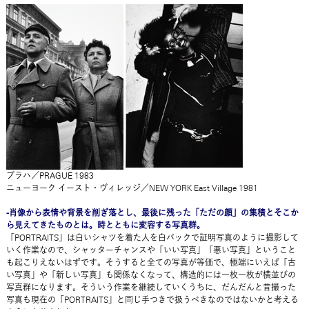
プラハ／PRAGUE 1983
ニューヨーク イースト・ヴィレッジ／NEW YORK East Village 1981
-肖像から表情や背景を削ぎ落とし、最後に残った「ただの顔」の集積とそこか
ら見えてきたものとは。時とともに変容する写真群。
「PORTRAITS」は白いシャツを着た人を白バックで証明写真のように撮影して
いく作業なので、シャッターチャンスや「いい写真」「悪い写真」ということ
も起こりえないはずです。そうすると全ての写真が等価で、極端にいえば「古
い写真」や「新しい写真」も関係なくなって、構造的には一枚一枚が横並びの
写真群になります。そういう作業を継続していくうちに、だんだんと昔撮った
写真も現在の「PORTRAITS」と同じ手つきで扱うべきなのではないかと考える