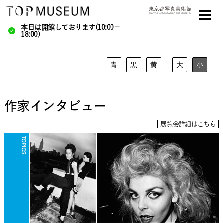
本日は開館しております(10:00－
18:00)
青
黒
黄
大
小
作家インタビュー
展覧会詳細はこちら