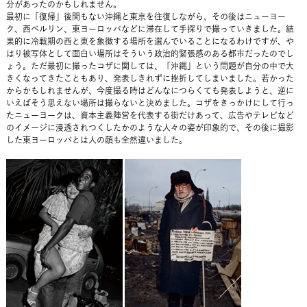
分があったのかもしれません。
最初に「復帰」後間もない沖縄と東京を往復しながら、その後はニューヨー
ク、西ベルリン、東ヨーロッパなどに滞在して手探りで撮っていきました。結
果的に冷戦期の西と東を象徴する場所を選んでいることになるわけですが、や
はり被写体として面白い場所はそういう政治的緊張感のある都市だったのでし
ょう。ただ最初に撮ったコザに関しては、「沖縄」という問題が自分の中で大
きくなってきたこともあり、発表しきれずに挫折してしまいました。若かった
からかもしれませんが、今度撮る時はどんなにつらくても発表しようと、逆に
いえばそう思えない場所は撮らないと決めました。コザをきっかけにして行っ
たニューヨークは、資本主義陣営を代表する街だけあって、広告やテレビなど
のイメージに浸透されつくしたかのような人々の姿が印象的で、その後に撮影
した東ヨーロッパとは人の顔も全然違いました。