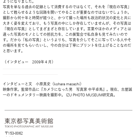
ようになりました。
写真を単なる過去の記録として消費するのではなくて、それを「現在の写真」
として甦らせるような回路を開いてやることが重要なのではないでしょうか。
撮影から何十年と時間が経つと、かつて撮った場所も政治的状況の変化と共に
大きく姿を変えており、もう写真の中にしか存在していませんが、その写真は
「現在の写真」としてまざまざと存在しています。言葉やほかのメディアとは
違った写真のモノとしての抵抗力を、この展覧会で私自身も見てみたいので
す。だから「私の写真」というよりも、写真を介してそこに写っている人やそ
の場所を見てもらいたいし、今の自分は丁寧にプリントを仕上げることなのだ
と思います。
（インタビュー 2009年４月）
＿＿＿＿＿＿＿＿＿＿＿＿＿＿＿＿＿＿＿＿＿＿＿＿＿＿＿＿＿＿＿＿＿＿＿
＿＿＿＿＿＿＿＿＿＿＿＿＿＿＿
インタビューと文 小原真史（kohara masashi）
映像作家。監督作品に『カメラになった男 写真家 中平卓馬』。現在、古屋誠
一のドキュメンタリー映画を撮影中。 IZU PHOTO MUSEUM研究員。
〒153-0062