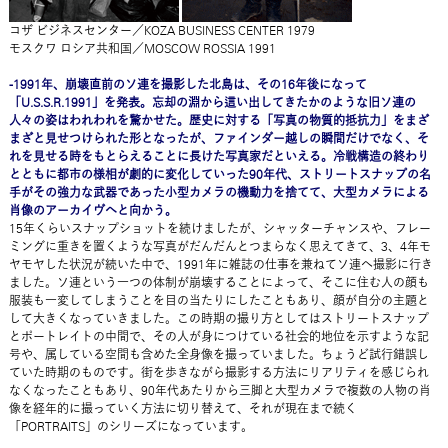
コザ ビジネスセンター／KOZA BUSINESS CENTER 1979
モスクワ ロシア共和国／MOSCOW ROSSIA 1991
-1991年、崩壊直前のソ連を撮影した北島は、その16年後になって
「U.S.S.R.1991」を発表。忘却の淵から這い出してきたかのような旧ソ連の
人々の姿はわれわれを驚かせた。歴史に対する「写真の物質的抵抗力」をまざ
まざと見せつけられた形となったが、ファインダー越しの瞬間だけでなく、そ
れを見せる時をもとらえることに長けた写真家だといえる。冷戦構造の終わり
とともに都市の様相が劇的に変化していった90年代、ストリートスナップの名
手がその強力な武器であった小型カメラの機動力を捨てて、大型カメラによる
肖像のアーカイヴへと向かう。
15年くらいスナップショットを続けましたが、シャッターチャンスや、フレー
ミングに重きを置くような写真がだんだんとつまらなく思えてきて、3、4年モ
ヤモヤした状況が続いた中で、1991年に雑誌の仕事を兼ねてソ連へ撮影に行き
ました。ソ連という一つの体制が崩壊することによって、そこに住む人の顔も
服装も一変してしまうことを目の当たりにしたこともあり、顔が自分の主題と
して大きくなっていきました。この時期の撮り方としてはストリートスナップ
とポートレイトの中間で、その人が身につけている社会的地位を示すような記
号や、属している空間も含めた全身像を撮っていました。ちょうど試行錯誤し
ていた時期のものです。街を歩きながら撮影する方法にリアリティを感じられ
なくなったこともあり、90年代あたりから三脚と大型カメラで複数の人物の肖
像を経年的に撮っていく方法に切り替えて、それが現在まで続く
「PORTRAITS」のシリーズになっています。