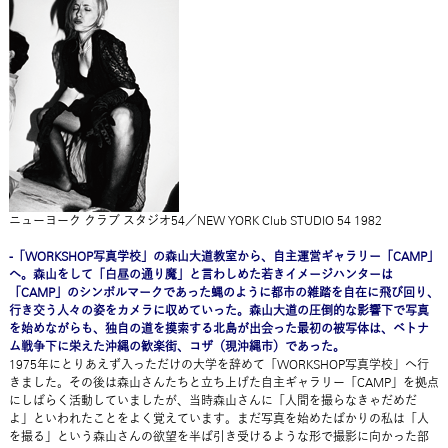
ニューヨーク クラブ スタジオ54／NEW YORK Club STUDIO 54 1982
-「WORKSHOP写真学校」の森山大道教室から、自主運営ギャラリー「CAMP」
へ。森山をして「白昼の通り魔」と言わしめた若きイメージハンターは
「CAMP」のシンボルマークであった蝿のように都市の雑踏を自在に飛び回り、
行き交う人々の姿をカメラに収めていった。森山大道の圧倒的な影響下で写真
を始めながらも、独自の道を摸索する北島が出会った最初の被写体は、ベトナ
ム戦争下に栄えた沖縄の歓楽街、コザ（現沖縄市）であった。
1975年にとりあえず入っただけの大学を辞めて「WORKSHOP写真学校」へ行
きました。その後は森山さんたちと立ち上げた自主ギャラリー「CAMP」を拠点
にしばらく活動していましたが、当時森山さんに「人間を撮らなきゃだめだ
よ」といわれたことをよく覚えています。まだ写真を始めたばかりの私は「人
を撮る」という森山さんの欲望を半ば引き受けるような形で撮影に向かった部