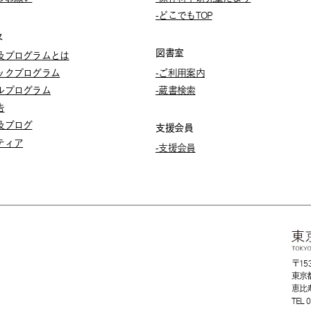
-どこでもTOP
及
図書室
及プログラムとは
ックプログラム
-ご利用案内
ルプログラム
-蔵書検索
告
及ブログ
支援会員
ティア
-支援会員
〒153
東京都
恵比
TEL 