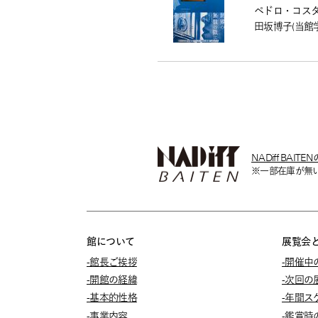
ペドロ・コスタ
田坂博子(当館
NADiff BA
※一部在庫が無
館について
展覧会
-館長ご挨拶
-開催中
-開館の経緯
-次回の
-基本的性格
-年間ス
-事業内容
-鑑賞時