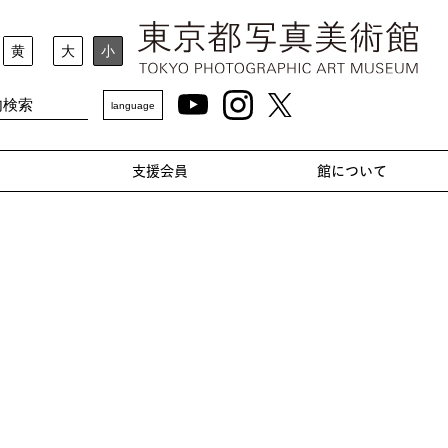
黄
大
小
language
支援会員
館について