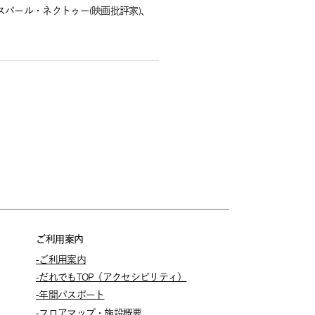
スパール・ネクトゥー(映画批評家)、
ご利用案内
-ご利用案内
-だれでもTOP（アクセシビリティ）
-年間パスポート
-フロアマップ・施設概要