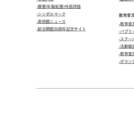
-概要/年報/紀要/外部評価
-シンボルマーク
教育普
-美術館ニュース
-教育普
-総合開館30周年記念サイト
-パブリ
-スクー
-活動報
-教育普
-ボラン