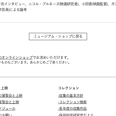
氏インタビュー、ニコル・ブルネーズ(映画研究者)、小田香(映画監督)、ガ
学芸員)による論考
ミュージアム・ショップに戻る
ITENのオンラインショップ
でお求めいただけます。
いものもございます。あらかじめご了承ください。
と上映
コレクション
の展覧会と上映
-収集の基本方針
展覧会と上映
-コレクション検索
ケジュール
-各年度の収集作品
のお願い
-保存科学研究室だより