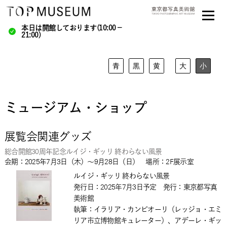
本日は開館しております(10:00－
21:00)
青
黒
黄
大
小
ミュージアム・ショップ
展覧会関連グッズ
総合開館30周年記念ルイジ・ギッリ 終わらない風景
会期：2025年7月3日（木）～9月28日（日） 場所：2F展示室
ルイジ・ギッリ 終わらない風景
発行日：2025年7月3日予定 発行：東京都写真
美術館
執筆：イラリア・カンピオーリ（レッジョ・エミ
リア市立博物館キュレーター）、アデーレ・ギッ