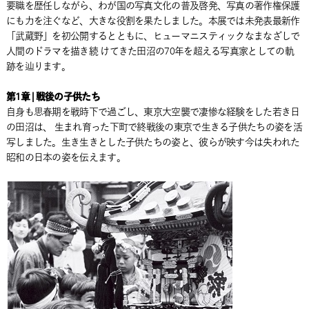
要職を歴任しながら、わが国の写真文化の普及啓発、写真の著作権保護
にも力を注ぐなど、大きな役割を果たしました。本展では未発表最新作
「武蔵野」を初公開するとともに、ヒューマニスティックなまなざしで
人間のドラマを描き続 けてきた田沼の70年を超える写真家としての軌
跡を辿ります。
第1章 | 戦後の子供たち
自身も思春期を戦時下で過ごし、東京大空襲で凄惨な経験をした若き日
の田沼は、 生まれ育った下町で終戦後の東京で生きる子供たちの姿を活
写しました。生き生きとした子供たちの姿と、彼らが映す今は失われた
昭和の日本の姿を伝えます。