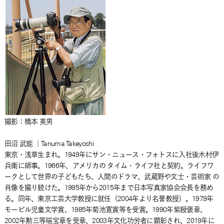
撮影：橋本 英男
田沼 武能 ｜Tanuma Takeyoshi
東京・浅草生まれ。1949年にサン・ニュース・フォトスに入社後木村伊
兵衛に師事。1966年、アメリカの タイム・ライフ社と契約。ライフワ
ークとして世界の子どもたち、人間のドラマ、武蔵野や文士・芸術家 の
肖像を撮り続けた。1995年から2015年まで日本写真家協会会長を務め
る。同年、東京工芸大学教授に就任（2004年より名誉教授）。1979年
モービル児童文学賞、1985年菊池寛賞等を受賞。1990年紫綬褒章、
2002年勲三等瑞宝章を受章、2003年文化功労者に顕彰され、2019年に