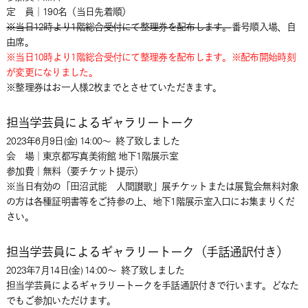
定 員｜190名（当日先着順）
※当日12時より1階総合受付にて整理券を配布します。
番号順入場、自
由席。
※当日10時より1階総合受付にて整理券を配布します。※配布開始時刻
が変更になりました。
※整理券はお一人様2枚までとさせていただきます。
担当学芸員によるギャラリートーク
2023年6月9日(金) 14:00～
終了致しました
会 場｜東京都写真美術館 地下1階展示室
参加費｜無料（要チケット提示）
※当日有効の「田沼武能 人間讃歌」展チケットまたは展覧会無料対象
の方は各種証明書等をご持参の上、地下1階展示室入口にお集まりくだ
さい。
担当学芸員によるギャラリートーク（手話通訳付き）
2023年7月14日(金) 14:00～
終了致しました
担当学芸員によるギャラリートークを手話通訳付きで行います。どなた
でもご参加いただけます。