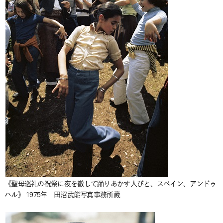
《聖母巡礼の祝祭に夜を徹して踊りあかす人びと、スペイン、アンドゥ
ハル》 1975年 田沼武能写真事務所蔵