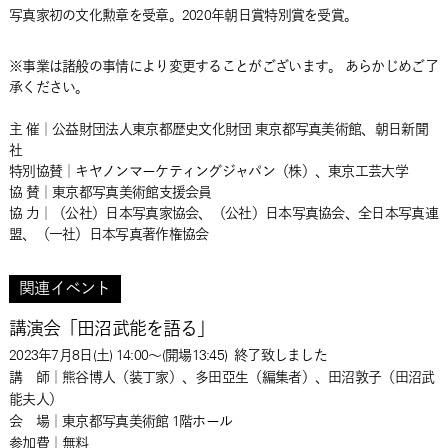
写真家初の文化勲章を受章。2020年朝日賞特別賞を受賞。
※事業は諸般の事情により変更することがございます。 あらかじめご了
承ください。
主 催｜公益財団法人東京都歴史文化財団 東京都写真美術館、朝日新聞
社
特別協賛｜キヤノンマーケティングジャパン（株）、東京工芸大学
協 賛｜東京都写真美術館支援会員
協 力｜（公社）日本写真家協会、（公社）日本写真協会、全日本写真連
盟、（一社）日本写真著作権協会
関連イベント
講演会「田沼武能を語る」
2023年7月8日(土) 14:00～(開場13:45)
終了致しました
講 師｜熊谷博人（装丁家）、多田亞生（編集者）、田沼敦子（田沼武
能夫人）
会 場｜東京都写真美術館 1階ホール
参加費｜無料