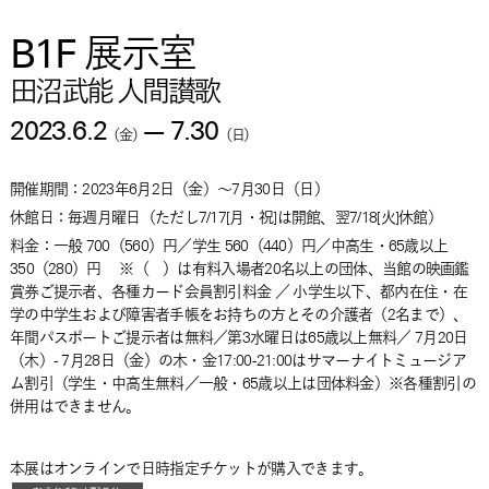
B1F 展示室
田沼武能 人間讃歌
2023.6.2
—
7.30
（
金
）
（
日
）
開催期間：
2023年6月2日
（
金
）
～
7月30日
（
日
）
休館日：毎週月曜日（ただし7/17[月・祝]は開館、翌7/18[火]休館）
料金：
一般 700（560）円／学生 560（440）円／中高生・65歳以上
350（280）円 ※（ ）は有料入場者20名以上の団体、当館の映画鑑
賞券ご提示者、各種カード会員割引料金 ／ 小学生以下、都内在住・在
学の中学生および障害者手帳をお持ちの方とその介護者（2名まで）、
年間パスポートご提示者は無料／第3水曜日は65歳以上無料／ 7月20日
（木）- 7月28日（金）の木・金17:00-21:00はサマーナイトミュージア
ム割引（学生・中高生無料／一般・65歳以上は団体料金）※各種割引の
併用はできません。
本展はオンラインで日時指定チケットが購入できます。