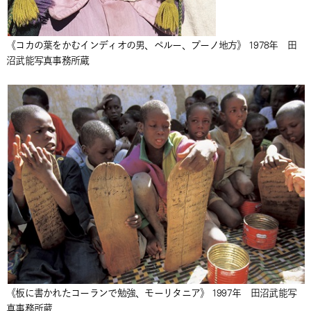
《コカの葉をかむインディオの男、ペルー、プーノ地方》 1978年 田
沼武能写真事務所蔵
《板に書かれたコーランで勉強、モーリタニア》 1997年 田沼武能写
真事務所蔵