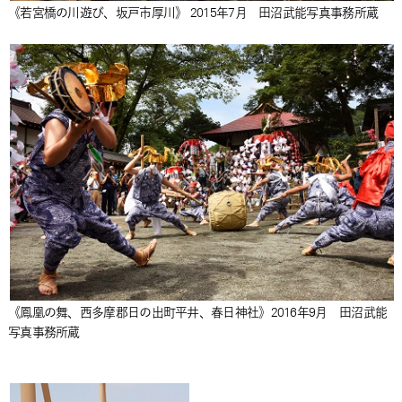
《若宮橋の川遊び、坂戸市厚川》 2015年7月 田沼武能写真事務所蔵
《鳳凰の舞、西多摩郡日の出町平井、春日神社》2016年9月 田沼武能
写真事務所蔵