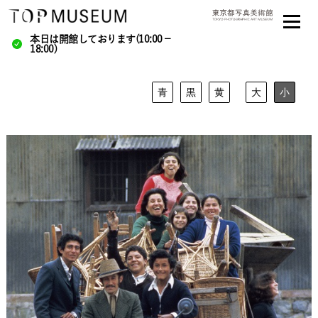
本日は開館しております(10:00－
18:00)
青
黒
黄
大
小