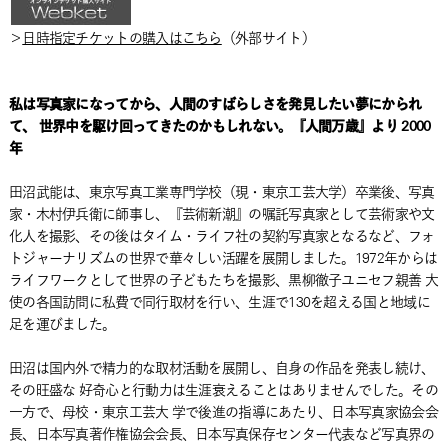
＞
日時指定チケットの購入はこちら
（外部サイト）
私は写真家になってから、人間のすばらしさを発見したい夢にかられ
て、 世界中を駆け回ってきたのかもしれない。『人間万歳』より 2000
年
田沼武能は、東京写真工業専門学校（現・東京工芸大学）卒業後、写真
家・木村伊兵衛に師事し、『芸術新潮』の嘱託写真家として芸術家や文
化人を撮影、その後はタイム・ライフ社の契約写真家となるなど、フォ
トジャーナリズムの世界で華々しい活躍を展開しました。1972年からは
ライフワークとして世界の子どもたちを撮影、黒柳徹子ユニセフ親善 大
使の各国訪問に私費で同行取材を行い、生涯で130を超える国と地域に
足を運びました。
田沼は国内外で精力的な取材活動を展開し、自身の作品を発表し続け、
その旺盛な 好奇心と行動力は生涯衰えることはありませんでした。その
一方で、母校・東京工芸大 学で後進の指導にあたり、日本写真家協会会
長、日本写真著作権協会会長、日本写真保存センター代表など写真界の