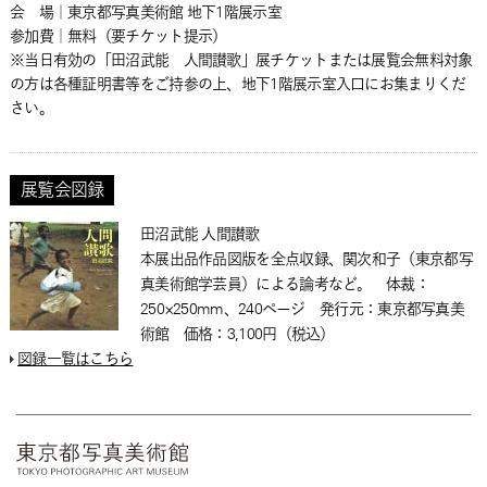
会 場｜東京都写真美術館 地下1階展示室
参加費｜無料（要チケット提示）
※当日有効の「田沼武能 人間讃歌」展チケットまたは展覧会無料対象
の方は各種証明書等をご持参の上、地下1階展示室入口にお集まりくだ
さい。
展覧会図録
田沼武能 人間讃歌
本展出品作品図版を全点収録、関次和子（東京都写
真美術館学芸員）による論考など。 体裁：
250×250mm、240ページ 発行元：東京都写真美
術館 価格：3,100円（税込）
図録一覧はこちら