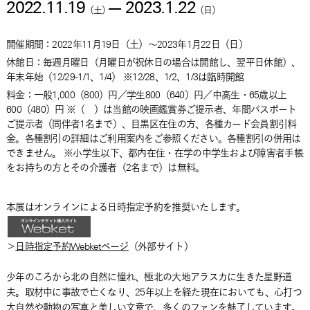
2022.11.19
—
2023.1.22
（
土
）
（
日
）
開催期間：
2022年11月19日
（
土
）
～
2023年1月22日
（
日
）
休館日：毎週月曜日（月曜日が祝休日の場合は開館し、翌平日休館）、
年末年始（12/29-1/1、1/4） ※12/28、1/2、1/3は臨時開館
料金：
一般1,000（800）円／学生800（640）円／中高生・65歳以上
600（480）円 ※（ ）は当館の映画鑑賞券ご提示者、年間パスポート
ご提示者（同伴者1名まで）、目黒区在住の方、各種カード会員割引料
金。各種割引の詳細はご利用案内をご参照ください。各種割引の併用は
できません。 ※小学生以下、都内在住・在学の中学生および障害者手帳
をお持ちの方とその介護者（2名まで）は無料。
本展はオンラインによる日時指定予約を推奨いたします。
＞
日時指定予約Webketページ
（外部サイト）
少年のころから北の自然に憧れ、極北の大地アラスカに生きた星野道
夫。取材中に事故で亡くなり、25年以上を経た現在においても、心打つ
大自然や動物の写真と美しい文章で、多くのファンを魅了しています。