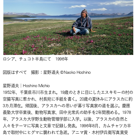
ロシア、チュコト半島にて 1996年
図版はすべて 撮影：星野道夫 ©Naoko Hoshino
星野道夫｜Hoshino Michio
1952年、千葉県市川市生まれ。19歳のときに目にしたエスキモーの村の
空撮写真に惹かれ、村長宛に手紙を書く。20歳の夏休みにアラスカに約
3カ月滞在。帰国後、アラスカへの思いが募り写真家の道を選ぶ。慶應
義塾大学卒業後、動物写真家、田中光常氏の助手を2年間務める。1978
年、アラスカ大学野生動物管理学部に入学。以後、アラスカの自然と
人々をテーマに写真と文章で記録し発表。1996年8月、カムチャツカ半
島で取材中にヒグマに襲われて急逝。アニマ賞・木村伊兵衛写真賞受