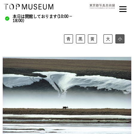
本日は開館しております(10:00－
18:00)
青
黒
黄
大
小