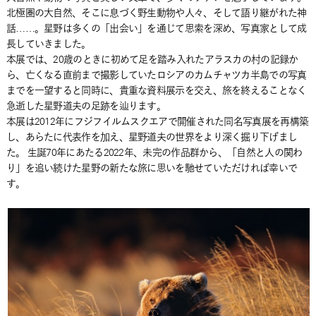
北極圏の大自然、そこに息づく野生動物や人々、そして語り継がれた神
話……。星野は多くの「出会い」を通じて思索を深め、写真家として成
長していきました。
本展では、20歳のときに初めて足を踏み入れたアラスカの村の記録か
ら、亡くなる直前まで撮影していたロシアのカムチャツカ半島での写真
までを一望すると同時に、貴重な資料展示を交え、旅を終えることなく
急逝した星野道夫の足跡を辿ります。
本展は2012年にフジフイルムスクエアで開催された同名写真展を再構築
し、あらたに代表作を加え、星野道夫の世界をより深く掘り下げまし
た。 生誕70年にあたる2022年、未完の作品群から、「自然と人の関わ
り」を追い続けた星野の新たな旅に思いを馳せていただければ幸いで
す。