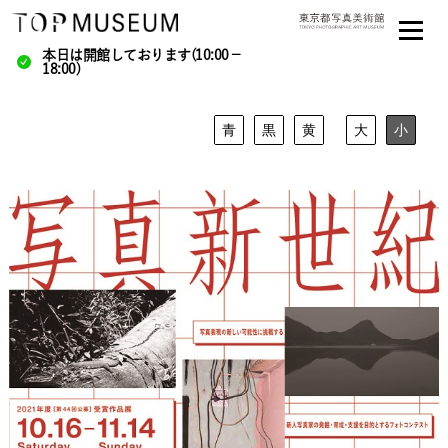
本日は開館しております(10:00－
18:00)
青
黒
黄
大
小