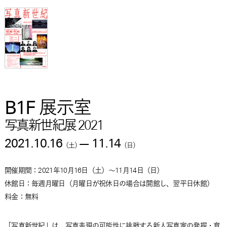
B1F 展示室
写真新世紀展 2021
2021.10.16
—
11.14
（
土
）
（
日
）
開催期間：
2021年10月16日
（
土
）
～
11月14日
（
日
）
休館日：毎週月曜日（月曜日が祝休日の場合は開館し、翌平日休館）
料金：
無料
「写真新世紀」は、写真表現の可能性に挑戦する新人写真家の発掘・育