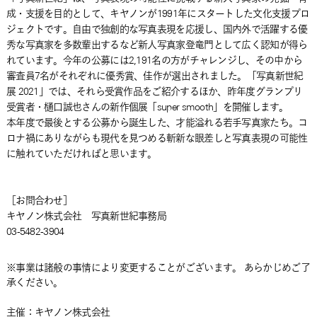
成・支援を目的として、キヤノンが1991年にスタートした文化支援プロ
ジェクトです。自由で独創的な写真表現を応援し、国内外で活躍する優
秀な写真家を多数輩出するなど新人写真家登竜門として広く認知が得ら
れています。今年の公募には2,191名の方がチャレンジし、その中から
審査員7名がそれぞれに優秀賞、佳作が選出されました。「写真新世紀
展 2021」では、それら受賞作品をご紹介するほか、昨年度グランプリ
受賞者・樋口誠也さんの新作個展「super smooth」を開催します。
本年度で最後とする公募から誕生した、才能溢れる若手写真家たち。コ
ロナ禍にありながらも現代を見つめる斬新な眼差しと写真表現の可能性
に触れていただければと思います。
［お問合わせ］
キヤノン株式会社 写真新世紀事務局
03-5482-3904
※事業は諸般の事情により変更することがございます。 あらかじめご了
承ください。
主催：キヤノン株式会社