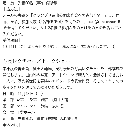
定 員｜先着90名（事前予約制）
申込方法｜
メールの表題を「グランプリ選出公開審査会への参加希望」とし、住
所、氏名、参加人数（2名様まで可）を明記の上、cast@mail.canon ま
で送信してください。なお2名様で参加希望の方はその方の氏名もご記
入ください。
受付期間｜
10月1日（金）より受付を開始し、満席になり次第終了します。（
写真レクチャー／トークショー
本年度の審査員、横田大輔氏、安村崇氏の写真レクチャーを二部構成で
開催します。国内外の写真・アートシーンで精力的に活動されてきたお
二人に、写真新世紀応募時のエピソードや受賞作品、そしてこれまでの
歩みを作品を通じてご紹介いただきます。
日 時｜11月13日（土）
第一部 14:00～15:00 講演：横田 大輔
第二部 15:30～16:30 講演：安村 崇
会 場｜1階ホール
定 員｜先着90名（事前予約制）入れ替え制
申込方法｜