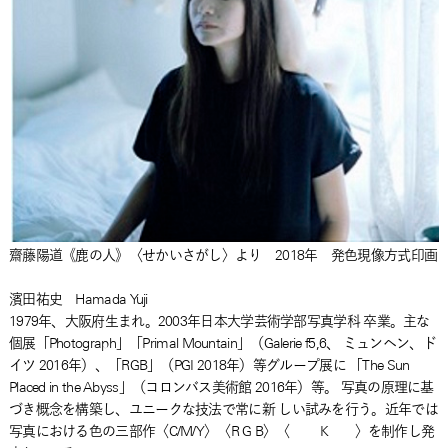
齋藤陽道《鹿の人》〈せかいさがし〉より 2018年 発色現像方式印画
濱田祐史 Hamada Yuji
1979年、大阪府生まれ。2003年日本大学芸術学部写真学科 卒業。主な
個展「Photograph」「Primal Mountain」（Galerie f5,6、 ミュンヘン、ド
イツ 2016年）、「RGB」（PGI 2018年）等グループ展に 「The Sun
Placed in the Abyss」（コロンバス美術館 2016年）等。 写真の原理に基
づき概念を構築し、ユニークな技法で常に新 しい試みを行う。近年では
写真における色の三部作〈C/M/Y〉〈R G B〉〈 K 〉を制作し発