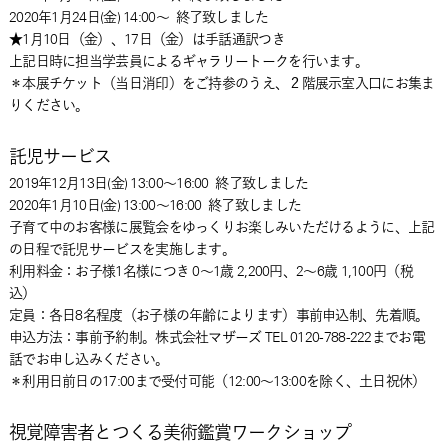
2020年1月24日(金) 14:00～
終了致しました
★1月10日（金）、17日（金）は手話通訳つき
上記日時に担当学芸員によるギャラリートークを行います。
＊本展チケット（当日消印）をご持参のうえ、２階展示室入口にお集ま
りください。
託児サービス
2019年12月13日(金) 13:00～16:00
終了致しました
2020年1月10日(金) 13:00～16:00
終了致しました
子育て中のお客様に展覧会をゆっくりお楽しみいただけるように、上記
の日程で託児サービスを実施します。
利用料金：お子様1名様につき 0～1歳 2,200円、2～6歳 1,100円（税
込）
定員：各日8名程度（お子様の年齢によります）事前申込制、先着順。
申込方法：事前予約制。株式会社マザーズ TEL 0120-788-222までお電
話でお申し込みください。
＊利用日前日の17:00まで受付可能（12:00～13:00を除く、土日祝休）
視覚障害者とつくる美術鑑賞ワークショップ