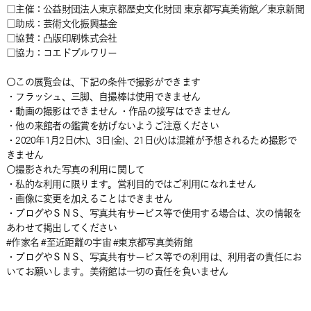
□主催：公益財団法人東京都歴史文化財団 東京都写真美術館／東京新聞
□助成：芸術文化振興基金
□協賛：凸版印刷株式会社
□協力：コエドブルワリー
〇この展覧会は、下記の条件で撮影ができます
・フラッシュ、三脚、自撮棒は使用できません
・動画の撮影はできません ・作品の接写はできません
・他の来館者の鑑賞を妨げないようご注意ください
・2020年1月2日(木)、3日(金)、21日(火)は混雑が予想されるため撮影で
きません
〇撮影された写真の利用に関して
・私的な利用に限ります。営利目的ではご利用になれません
・画像に変更を加えることはできません
・ブログやＳＮＳ、写真共有サービス等で使用する場合は、次の情報を
あわせて掲出してください
#作家名 #至近距離の宇宙 #東京都写真美術館
・ブログやＳＮＳ、写真共有サービス等での利用は、利用者の責任にお
いてお願いします。美術館は一切の責任を負いません