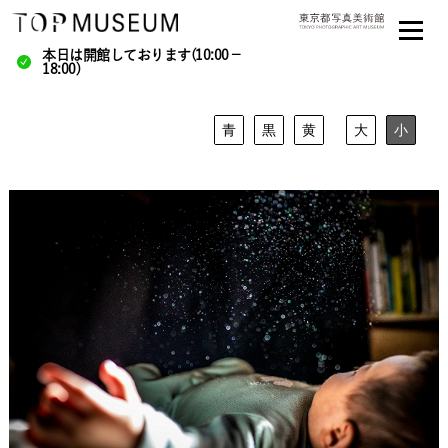
本日は開館しております(10:00－
18:00)
青
黒
黄
大
小