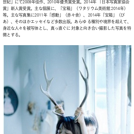
世紀」にて2009年佳作、2010年優秀賞受賞。2014年 「日本写真家協会
賞」新人賞受賞。主な個展に、「宝箱」（ワタリウム美術館 2014年）
等。主な写真集に2011年「感動」（赤々舎）、 2014年「宝箱」（ぴ
あ）、そのほかエッセイなど多数出版。あらゆ る種別や境界を超えて、
身近な人々を被写体とし、真っ直ぐに 対象と向き合い撮影した写真を特
徴とする。