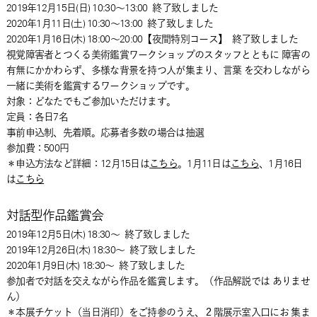
2019年12月15日(日) 10:30～13:00
終了致しました
2020年1月11日(土) 10:30～13:00
終了致しました
2020年1月16日(木) 18:00～20:00【夜間特別コース】
終了致しました
視覚障害者とつくる美術鑑賞ワークショップのスタッフとともに 障害の
有無にかかわらず、多様な背景を持つ人が集まり、言葉 を交わしながら
一緒に美術を鑑賞するワークショップです。
対象：どなたでもご参加いただけます。
定員：各日7名
事前申込制、先着順。応募者多数の場合は抽選
参加費：500円
＊申込方法など詳細：12月15日は
こちら
。1月11日は
こちら
、1月16日
は
こちら
対話型作品鑑賞会
2019年12月5日(木) 18:30～
終了致しました
2019年12月26日(木) 18:30～
終了致しました
2020年1月9日(木) 18:30～
終了致しました
参加者で対話を交えながら作品を鑑賞します。（作品解説では ありませ
ん）
＊本展チケット（当日消印）をご持参のうえ、２階展示室入口にお 集ま