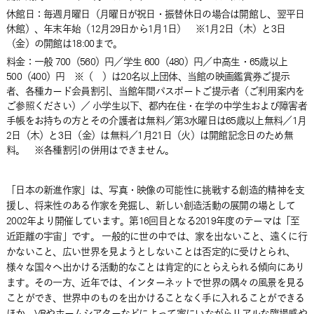
休館日：毎週月曜日（月曜日が祝日・振替休日の場合は開館し、翌平日
休館）、年末年始（12月29日から1月1日） ※1月2日（木）と3日
（金）の開館は18:00まで。
料金：
一般 700（560）円／学生 600（480）円／中高生・65歳以上
500（400）円 ※（ ）は20名以上団体、当館の映画鑑賞券ご提示
者、各種カード会員割引、当館年間パスポートご提示者（ご利用案内を
ご参照ください）／ 小学生以下、都内在住・在学の中学生および障害者
手帳をお持ちの方とその介護者は無料／第3水曜日は65歳以上無料／1月
2日（木）と3日（金）は無料／1月21日（火）は開館記念日のため無
料。 ※各種割引の併用はできません。
「日本の新進作家」は、写真・映像の可能性に挑戦する創造的精神を支
援し、将来性のある作家を発掘し、新しい創造活動の展開の場として
2002年より開催しています。第16回目となる2019年度のテーマは「至
近距離の宇宙」です。 一般的に世の中では、家を出ないこと、遠くに行
かないこと、広い世界を見ようとしないことは否定的に受けとられ、
様々な国々へ出かける活動的なことは肯定的にとらえられる傾向にあり
ます。その一方、近年では、インターネットで世界の隅々の風景を見る
ことができ、世界中のものを出かけることなく手に入れることができる
ほか、VRやホームシアターなどによって家にいながらリアルな臨場感や