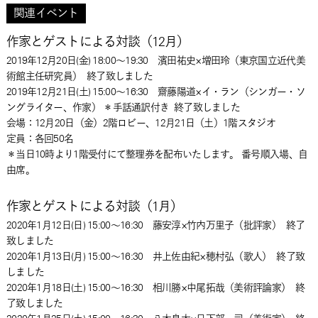
関連イベント
作家とゲストによる対談（12月）
2019年12月20日(金) 18:00～19:30 濱田祐史×増田玲（東京国立近代美
術館主任研究員）
終了致しました
2019年12月21日(土) 15:00～16:30 齋藤陽道×イ・ラン（シンガー・ソ
ングライター、作家） ＊手話通訳付き
終了致しました
会場：12月20日（金）2階ロビー、12月21日（土）1階スタジオ
定員：各回50名
＊当日10時より1階受付にて整理券を配布いたします。 番号順入場、自
由席。
作家とゲストによる対談（1月）
2020年1月12日(日) 15:00～16:30 藤安淳×竹内万里子（批評家）
終了
致しました
2020年1月13日(月) 15:00～16:30 井上佐由紀×穂村弘（歌人）
終了致
しました
2020年1月18日(土) 15:00～16:30 相川勝×中尾拓哉（美術評論家）
終
了致しました