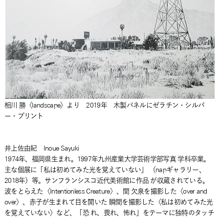
相川 勝〈landscape〉より 2019年 木製パネルにゼラチン・シルバ
ー・プリント
井上佐由紀 Inoue Sayuki
1974年、福岡県生まれ。1997年九州産業大学芸術学部写真 学科卒業。
主な個展に「私は初めてみた光を覚えていない」 （napギャラリー、
2018年）等。サンフランシスコ近代美術館に作品 が収蔵されている。
波をとらえた〈Intentionless Creature〉、間 欠泉を撮影した〈over and
over〉、赤子が生まれて目を開いた 瞬間を撮影した〈私は初めてみた光
を覚えていない〉など、「恐 れ、畏れ、怖れ」をテーマに独特のタッチ