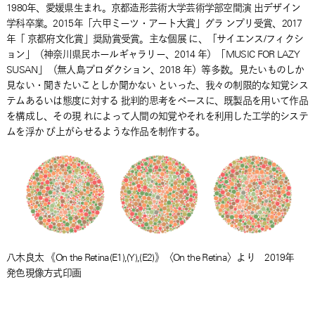
1980年、愛媛県生まれ。京都造形芸術大学芸術学部空間演 出デザイン
学科卒業。2015年「六甲ミーツ・アート大賞」グラ ンプリ受賞、2017
年「 京都府文化賞」奨励賞受賞。主な個展 に、「サイエンス/フィクシ
ョン」（神奈川県民ホールギャラリー、2014 年）「MUSIC FOR LAZY
SUSAN」（無人島プロダクション、2018 年）等多数。見たいものしか
見ない・聞きたいことしか聞かない といった、我々の制限的な知覚シス
テムあるいは態度に対する 批判的思考をベースに、既製品を用いて作品
を構成し、その現 れによって人間の知覚やそれを利用した工学的システ
ムを浮か び上がらせるような作品を制作する。
八木良太 《On the Retina(E1),(Y),(E2)》〈On the Retina〉より 2019年
発色現像方式印画