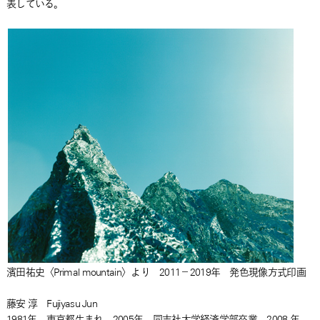
表している。
濱田祐史〈Primal mountain〉より 2011－2019年 発色現像方式印画
藤安 淳 Fujiyasu Jun
1981年、東京都生まれ。2005年、同志社大学経済学部卒業。2008 年