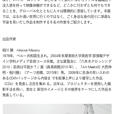
没入感を持って映像体験ができるなど、どこかに行かずとも何でもでき
ることを、グローバル化とともに人々は積極的に受容しています。本展
では、はるか遠い世界に行くのではなく、ごく身近な身の回りに深遠な
宇宙を見いだし作品を制作する６名の作家をご紹介します。
出品作家
相川 勝 Aikawa Masaru
1978年、ペルー共和国生まれ。2004年多摩美術大学美術学 部情報デザ
イン学科メディア芸術コース卒業。主な展覧会に 「六本木クロッシング
2010：芸術は可能か？」展（森美術館2010 年）、「Art Meets02 大西伸
明・相川勝」（アーツ前橋、2015年）等。 2009年に自身の思い入れの
あるCDのパッケージから内容ま でを絵筆と声により複写した作品
〈CDs〉を発表し注目を集め る。近年は、プロジェクターを使用した撮
影手法を用い、実在と 架空のイメージとその境界をテーマにした作品を
発表している。