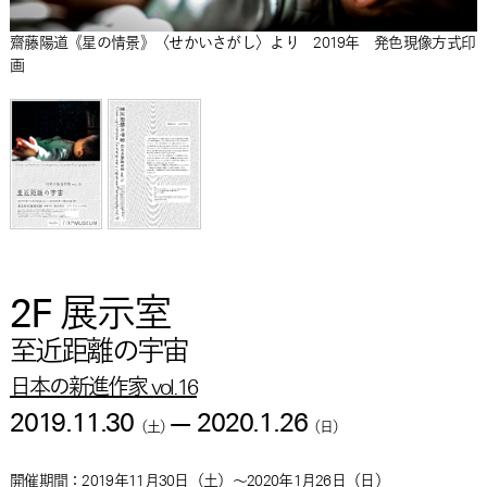
齋藤陽道《星の情景》〈せかいさがし〉より 2019年 発色現像方式印
画
2F 展示室
至近距離の宇宙
日本の新進作家 vol.16
2019.11.30
—
2020.1.26
（
土
）
（
日
）
開催期間：
2019年11月30日
（
土
）
～
2020年1月26日
（
日
）