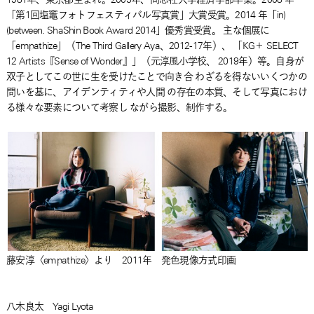
「第1回塩竈フォトフェスティバル写真賞」大賞受賞。2014 年「in)
(between. ShaShin Book Award 2014」優秀賞受賞。 主な個展に
「empathize」（The Third Gallery Aya、2012-17年）、 「KG＋ SELECT
12 Artists『Sense of Wonder』」（元淳風小学校、 2019年）等。自身が
双子としてこの世に生を受けたことで向き合 わざるを得ないいくつかの
問いを基に、アイデンティティや人間 の存在の本質、そして写真におけ
る様々な要素について考察し ながら撮影、制作する。
藤安淳〈empathize〉より 2011年 発色現像方式印画
八木良太 Yagi Lyota