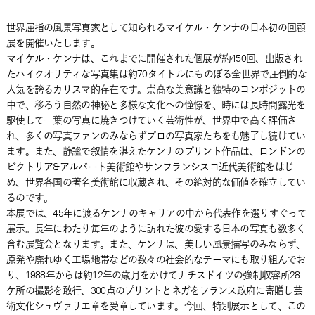
世界屈指の風景写真家として知られるマイケル・ケンナの日本初の回顧
展を開催いたします。
マイケル・ケンナは、これまでに開催された個展が約450回、出版され
たハイクオリティな写真集は約70タイトルにものぼる全世界で圧倒的な
人気を誇るカリスマ的存在です。崇高な美意識と独特のコンポジットの
中で、移ろう自然の神秘と多様な文化への憧憬を、時には長時間露光を
駆使して一葉の写真に焼きつけていく芸術性が、世界中で高く評価さ
れ、多くの写真ファンのみならずプロの写真家たちをも魅了し続けてい
ます。また、静謐で叙情を湛えたケンナのプリント作品は、ロンドンの
ビクトリア&アルバート美術館やサンフランシスコ近代美術館をはじ
め、世界各国の著名美術館に収蔵され、その絶対的な価値を確立してい
るのです。
本展では、45年に渡るケンナのキャリアの中から代表作を選りすぐって
展示。長年にわたり毎年のように訪れた彼の愛する日本の写真も数多く
含む展覧会となります。また、ケンナは、美しい風景描写のみならず、
原発や廃れゆく工場地帯などの数々の社会的なテーマにも取り組んでお
り、1988年からは約12年の歳月をかけてナチスドイツの強制収容所28
ケ所の撮影を敢行、300点のプリントとネガをフランス政府に寄贈し芸
術文化シュヴァリエ章を受章しています。今回、特別展示として、この