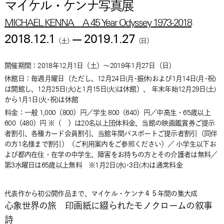
マイケル・ケンナ写真展
MICHAEL KENNA A 45 Year Odyssey 1973-2018
2018.12.1
—
2019.1.27
（
土
）
（
日
）
開催期間：
2018年12月1日
（
土
）
～
2019年1月27日
（
日
）
休館日：毎週月曜日（ただし、12月24日(月･振休)および1月14日(月･祝)
は開館し、12月25日(火)と1月15日(火)は休館）、 年末年始12月29日(土)
から1月1日(火･祝)は休館
料金：
一般 1,000（800）円／学生 800（640）円／中高生・65歳以上
600（480）円 ※（ ）は20名以上団体料金、当館の映画鑑賞券ご提示
者割引、各種カード会員割引、当館年間パスポートご提示者割引（同伴
の方1名様まで割引）（ご利用案内をご参照ください）／ 小学生以下お
よび都内在住・在学の中学生、障害をお持ちの方とその介護者は無料／
第3水曜日は65歳以上無料 ※1月2日(水)･3日(木)は通常料金
代表作から初公開作品まで、マイケル・ケンナ４５年間の集大成
心象世界の旅 印画紙に綴られたモノクロームの叙事
詩