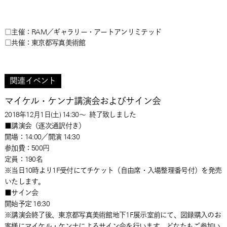
□主催：RAM／ギャラリー・アートアンリミテッド
□共催：東京都写真美術館
関連イベント
マイケル・ケンナ講演会およびサイン会
2018年12月1日(土) 14:30～
終了致しました
■講演会（逐次通訳付き）
開場：14:00／開演 14:30
参加費：500円
定員：190名
※当日10時より1F受付にてチケット（自由席・入場整理番号付）を発売
いたします。
■サイン会
開始予定 16:30
※講演会終了後、東京都写真美術館地下1F展示室前にて、図録購入のお
客様にマイケル・ケンナによるサイン会を行います。どなたもご参加い