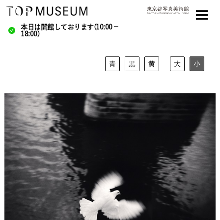
本日は開館しております(10:00－
18:00)
青
黒
黄
大
小