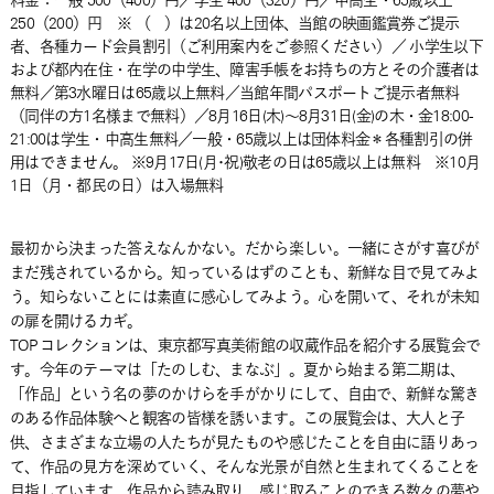
料金：
一般 500（400）円／学生 400（320）円／中高生・65歳以上
250（200）円 ※ （ ）は20名以上団体、当館の映画鑑賞券ご提示
者、各種カード会員割引（ご利用案内をご参照ください）／ 小学生以下
および都内在住・在学の中学生、障害手帳をお持ちの方とその介護者は
無料／第3水曜日は65歳以上無料／当館年間パスポートご提示者無料
（同伴の方1名様まで無料）／8月16日(木)～8月31日(金)の木・金18:00-
21:00は学生・中高生無料／一般・65歳以上は団体料金＊各種割引の併
用はできません。 ※9月17日(月･祝)敬老の日は65歳以上は無料 ※10月
1日（月・都民の日）は入場無料
最初から決まった答えなんかない。だから楽しい。一緒にさがす喜びが
まだ残されているから。知っているはずのことも、新鮮な目で見てみよ
う。知らないことには素直に感心してみよう。心を開いて、それが未知
の扉を開けるカギ。
TOP コレクションは、東京都写真美術館の収蔵作品を紹介する展覧会で
す。今年のテーマは「たのしむ、まなぶ」。夏から始まる第二期は、
「作品」という名の夢のかけらを手がかりにして、自由で、新鮮な驚き
のある作品体験へと観客の皆様を誘います。この展覧会は、大人と子
供、さまざまな立場の人たちが見たものや感じたことを自由に語りあっ
て、作品の見方を深めていく、そんな光景が自然と生まれてくることを
目指しています。作品から読み取り、感じ取ることのできる数々の夢や