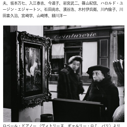
夫、坂本万七、入江泰吉、今道子、岩宮武二、篠山紀信、ハロルド・ユ
ージン・エジャートン、石田尚志、濱谷浩、木村伊兵衛、川内倫子、川
田喜久治、宮崎学、山崎博、緑川洋一
ロベール・ドアノー 〈ヴィトリーヌ、ギャルリー・ロミ、パリ〉より