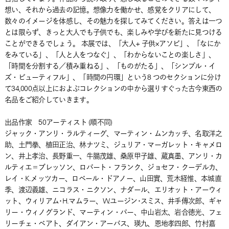
想い、それから過去の記憶。想像力を働かせ、感覚をクリアにして、
数々のイメージを体感し、その魅力を探してみてください。答えは一つ
とは限らず、きっと大人でも子供でも、楽しみや学びを新たに見つける
ことができるでしょう。 本展では、「大人+ 子供×アソビ」、「なにか
をみている」、「人と人をつなぐ」、「わからないことの楽しさ」、
「時間を分割する／積み重ねる」、「ものがたる」、「シンプル・イ
ズ・ビューティフル」、「時間の円環」という8 つのセクションに分け
て34,000点以上におよぶコレクションの中から選りすぐった古今東西の
名品をご紹介していきます。
出品作家 50アーティスト (順不同)
ジャック・アンリ・ラルティーグ、マーティン・ムンカッチ、名取洋之
助、土門拳、植田正治、林ナツミ、ジュリア・マーガレット・キャメロ
ン、井上孝治、長野重一、牛腸茂雄、桑原甲子雄、蔵真墨、アンリ・カ
ルティエ＝ブレッソン、ロバート・フランク、ジョセフ・クーデルカ、
レイ・K.メッツカー、ロベール・ドアノー、山田實、荒木経惟、本城直
季、渡辺義雄、ニコラス・ニクソン、ナダール、エリオット・アーウィ
ット、ウィリアム･H.マムラー、W.ユージン･スミス、井手傳次郎、ギャ
リー・ウィノグランド、マーティン・パー、中山岩太、岩合徳光、フェ
リーチェ・ベアト、ダイアン・アーバス、瑛九、恩地孝四郎、竹村嘉