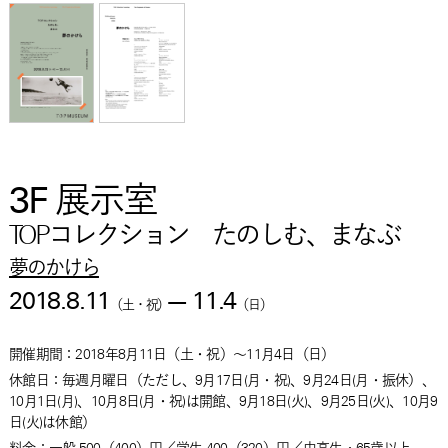
3F 展示室
TOPコレクション たのしむ、まなぶ
夢のかけら
2018.8.11
—
11.4
（
土・祝
）
（
日
）
開催期間：
2018年8月11日
（
土・祝
）
～
11月4日
（
日
）
休館日：毎週月曜日（ただし、9月17日(月・祝)、9月24日(月・振休）、
10月1日(月)、10月8日(月・祝)は開館、9月18日(火)、9月25日(火)、10月9
日(火)は休館）