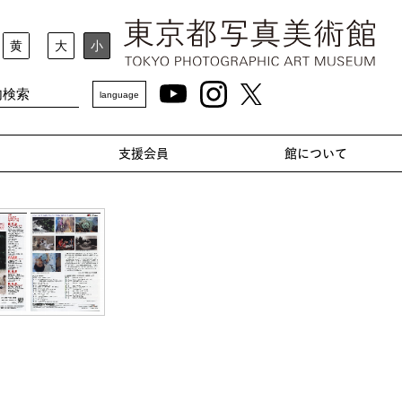
黄
大
小
language
支援会員
館について