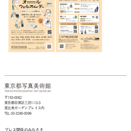
ン
ド
ウ
で
開
く
〒153-0062
東京都目黒区三田1-13-3
恵比寿ガーデンプレイス内
TEL 03-3280-0099
プレス関係のみなさま